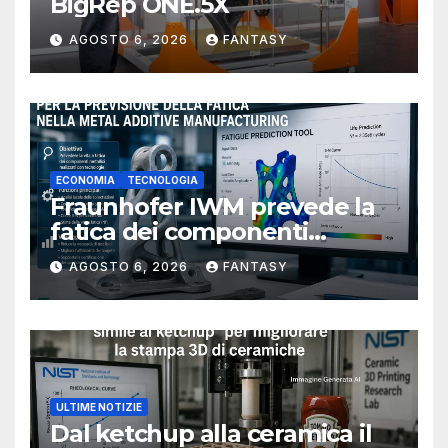
BigRep ONE.5X
AGOSTO 6, 2026
FANTASY
ECONOMIA
TECNOLOGIA
Fraunhofer IWM prevede la
fatica dei componenti
metallici stampati in 3D
AGOSTO 6, 2026
FANTASY
ULTIME NOTIZIE
Dal ketchup alla ceramica il