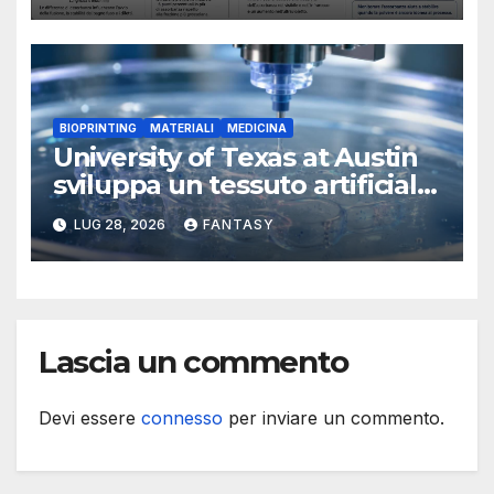
BIOPRINTING
MATERIALI
MEDICINA
University of Texas at Austin
sviluppa un tessuto artificiale
stampabile in 3D che imita le
LUG 28, 2026
FANTASY
membrane dei tessuti
Lascia un commento
Devi essere
connesso
per inviare un commento.