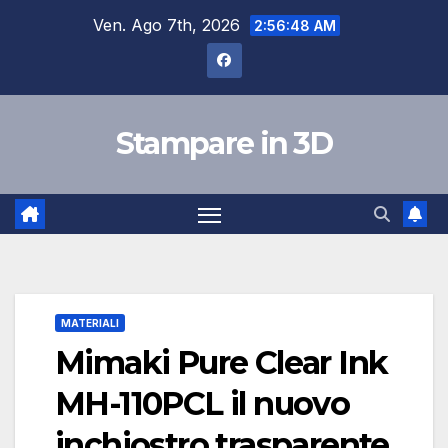
Salta
Ven. Ago 7th, 2026
2:56:49 AM
al
contenuto
Stampare in 3D
MATERIALI
Mimaki Pure Clear Ink
MH-110PCL il nuovo
inchiostro trasparente