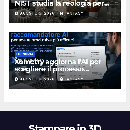
NIST studia la reologia per
rendere più affidabile la
AGOSTO 6, 2026
FANTASY
stampa 3D
ECONOMIA
Xometry aggiorna l’AI per
scegliere il processo
produttivo più adatto
AGOSTO 6, 2026
FANTASY
Stampare in 3D