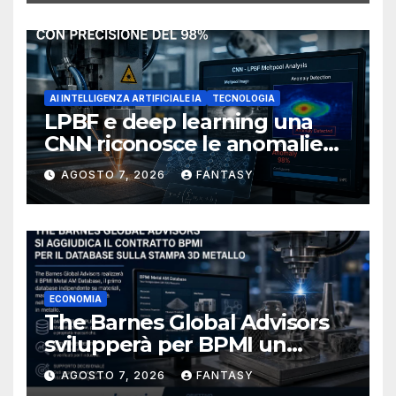
AI INTELLIGENZA ARTIFICIALE IA
TECNOLOGIA
LPBF e deep learning una
CNN riconosce le anomalie
del bagno di fusione
AGOSTO 7, 2026
FANTASY
ECONOMIA
The Barnes Global Advisors
svilupperà per BPMI un
database per la stampa 3D
AGOSTO 7, 2026
FANTASY
metallica destinata alla filiera