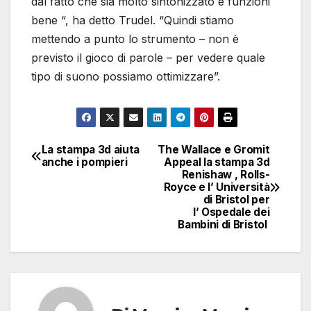
dal fatto che sia molto sintonizzato e funzioni
bene “, ha detto Trudel. “Quindi stiamo
mettendo a punto lo strumento – non è
previsto il gioco di parole – per vedere quale
tipo di suono possiamo ottimizzare”.
La stampa 3d aiuta
The Wallace e Gromit
Navigazione
anche i pompieri
Appeal la stampa 3d
Renishaw , Rolls-
articoli
Royce e l’ Università
di Bristol per
l’ Ospedale dei
Bambini di Bristol