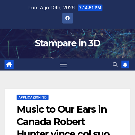
Salta
Lun. Ago 10th, 2026
7:14:52 PM
al
contenuto
Stampare in 3D
APPLICAZIONI 3D
Music to Our Ears in
Canada Robert
Hunter vince col suo