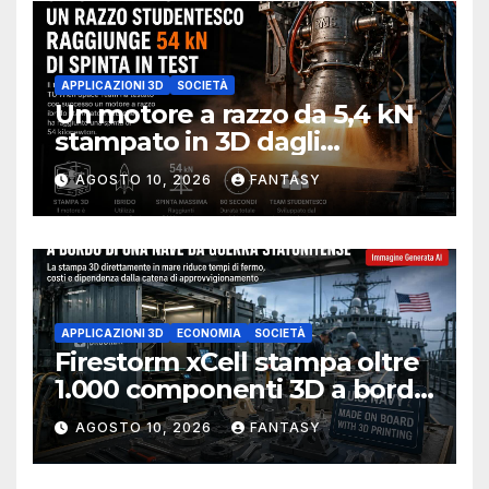
APPLICAZIONI 3D
SOCIETÀ
Un motore a razzo da 5,4 kN
stampato in 3D dagli
studenti della University of
AGOSTO 10, 2026
FANTASY
Melbourne
APPLICAZIONI 3D
ECONOMIA
SOCIETÀ
Firestorm xCell stampa oltre
1.000 componenti 3D a bordo
della USS Essex
AGOSTO 10, 2026
FANTASY