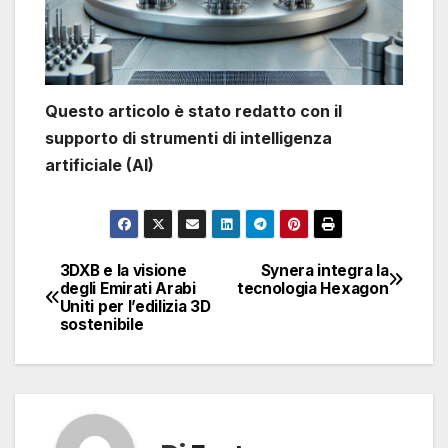
Questo articolo è stato redatto con il
supporto di strumenti di intelligenza
artificiale (AI)
3DXB e la visione
Synera integra la
Navigazione
degli Emirati Arabi
tecnologia Hexagon
Uniti per l’edilizia 3D
articoli
sostenibile