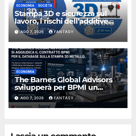
ECONOMIA
SOCIETÀ
Stampa 3D e sicurezza sul
lavoro, i rischi dell’additive
manufacturing secondo
AGO 7, 2026
FANTASY
NIOSH
ECONOMIA
The Barnes Global Advisors
svilupperà per BPMI un
database per la stampa 3D
AGO 7, 2026
FANTASY
metallica destinata alla filiera
navale statunitense
Lascia un commento