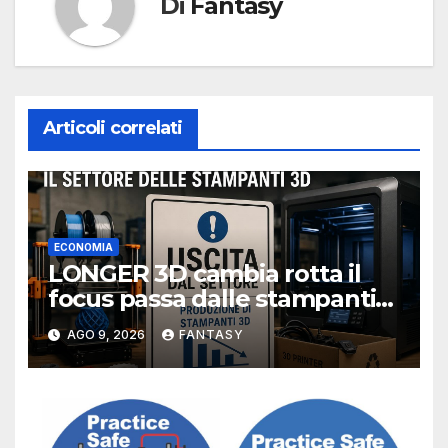
Di
Fantasy
Articoli correlati
ECONOMIA
LONGER 3D cambia rotta il
focus passa dalle stampanti
3D alla stampa UV?
AGO 9, 2026
FANTASY