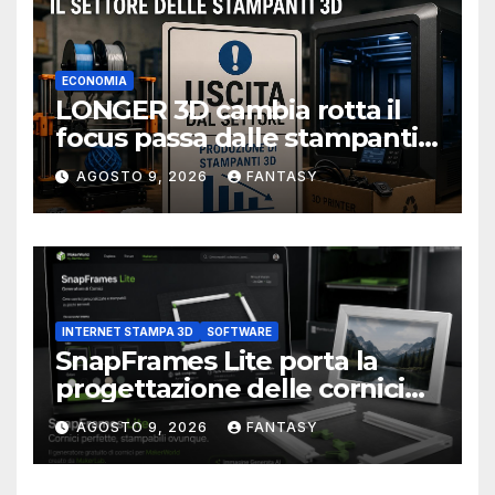
ECONOMIA
LONGER 3D cambia rotta il
focus passa dalle stampanti
3D alla stampa UV?
AGOSTO 9, 2026
FANTASY
INTERNET STAMPA 3D
SOFTWARE
SnapFrames Lite porta la
progettazione delle cornici
personalizzate direttamente
AGOSTO 9, 2026
FANTASY
nel browser