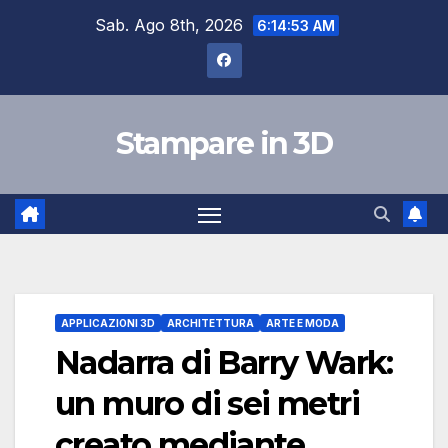
Skip
Sab. Ago 8th, 2026
6:14:54 AM
to
content
Stampare in 3D
APPLICAZIONI 3D
ARCHITETTURA
ARTE E MODA
Nadarra di Barry Wark:
un muro di sei metri
creato mediante