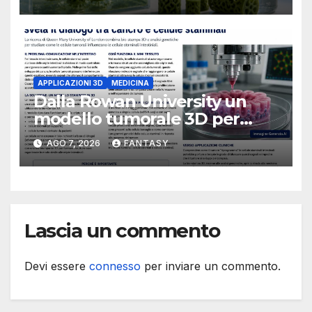
Florida Atlantic University
APPLICAZIONI 3D
MEDICINA
Dalla Rowan University un
modello tumorale 3D per
studiare il dialogo tra cancro
AGO 7, 2026
FANTASY
e cellule staminali
Lascia un commento
Devi essere
connesso
per inviare un commento.