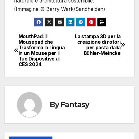
naturale e architettura sostenibile.
(Immagine © Barry Wark/Sandhelden)
MouthPad: Il
La stampa 3D per la
Navigazione
Mousepad che
creazione di rotori
Trasforma la Lingua
per pasta dalla
articoli
in un Mouse per il
Bühler-Meincke
Tuo Dispositivo al
CES 2024
By
Fantasy