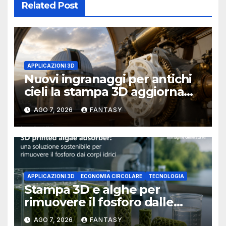
Related Post
APPLICAZIONI 3D
Nuovi ingranaggi per antichi
cieli la stampa 3D aggiorna
un osservatorio del 1930 della
AGO 7, 2026
FANTASY
University of Arkansas at
Little Rock
APPLICAZIONI 3D
ECONOMIA CIRCOLARE
TECNOLOGIA
Stampa 3D e alghe per
rimuovere il fosforo dalle
acque il progetto della
AGO 7, 2026
FANTASY