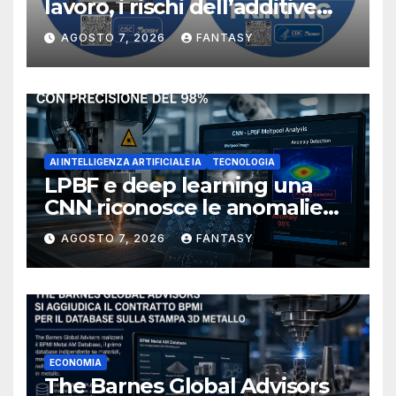
lavoro, i rischi dell’additive
manufacturing secondo
AGOSTO 7, 2026
FANTASY
NIOSH
AI INTELLIGENZA ARTIFICIALE IA
TECNOLOGIA
LPBF e deep learning una
CNN riconosce le anomalie
del bagno di fusione
AGOSTO 7, 2026
FANTASY
ECONOMIA
The Barnes Global Advisors