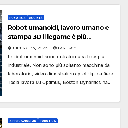
ROBOTICA
SOCIETÀ
Robot umanoidi, lavoro umano e
stampa 3D il legame è più
concreto di quanto sembri
GIUGNO 25, 2026
FANTASY
I robot umanoidi sono entrati in una fase più
industriale. Non sono più soltanto macchine da
laboratorio, video dimostrativi o prototipi da fiera.
Tesla lavora su Optimus, Boston Dynamics ha…
APPLICAZIONI 3D
ROBOTICA