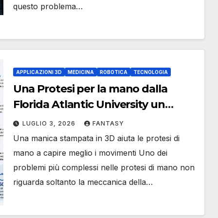
questo problema…
APPLICAZIONI 3D
MEDICINA
ROBOTICA
TECNOLOGIA
Una Protesi per la mano dalla
Florida Atlantic University un
manicotto 3D con sensori
LUGLIO 3, 2026
FANTASY
magnetici
Una manica stampata in 3D aiuta le protesi di
mano a capire meglio i movimenti Uno dei
problemi più complessi nelle protesi di mano non
riguarda soltanto la meccanica della…