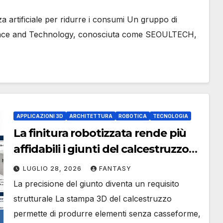
artificiale per ridurre i consumi Un gruppo di
Science and Technology, conosciuta come SEOULTECH,
APPLICAZIONI 3D
ARCHITETTURA
ROBOTICA
TECNOLOGIA
La finitura robotizzata rende più
affidabili i giunti del calcestruzzo
stampato in 3D
LUGLIO 28, 2026
FANTASY
La precisione del giunto diventa un requisito
strutturale La stampa 3D del calcestruzzo
permette di produrre elementi senza casseforme,