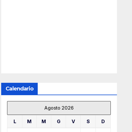
Calendario
Agosto 2026
L
M
M
G
V
S
D