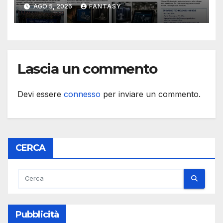
Essex e Schofield Barracks
AGO 5, 2026
FANTASY
Lascia un commento
Devi essere
connesso
per inviare un commento.
CERCA
Pubblicità