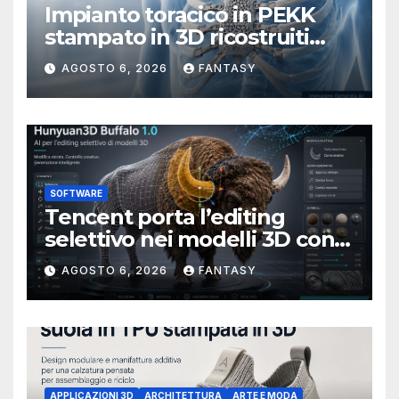
Impianto toracico in PEKK
stampato in 3D ricostruiti
sterno e costole dopo un
AGOSTO 6, 2026
FANTASY
tumore raro
SOFTWARE
Tencent porta l’editing
selettivo nei modelli 3D con
Hunyuan3D-Buffalo 1.0
AGOSTO 6, 2026
FANTASY
APPLICAZIONI 3D
ARCHITETTURA
ARTE E MODA