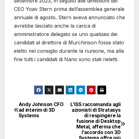
settembre 2023, in seguito alle dimissioni del
CEO Yoav Stern prima dell’assemblea generale
annuale di agosto. Stern aveva annunciato che
avrebbe lasciato anche la carica di
amministratore delegato se uno qualsiasi dei
candidati al direttore di Murchinson fosse stato
eletto nel consiglio durante la riunione, ma alla
fine tutti i candidati di Nano sono stati rieletti.
Andy Johnson CFO
L’ISS raccomanda agli
Navigazione
ad interim di 3D
azionisti di Stratasys
Systems
di respingere la
articoli
fusione di Desktop
Metal, afferma che
l’accordo con 3D
Systems offre più