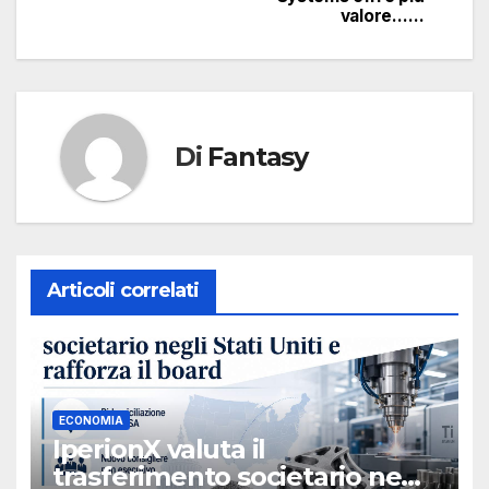
valore……
Di
Fantasy
Articoli correlati
ECONOMIA
IperionX valuta il
trasferimento societario negli