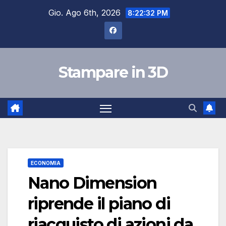
Salta
Gio. Ago 6th, 2026
8:22:33 PM
al
contenuto
Stampare in 3D
ECONOMIA
Nano Dimension
riprende il piano di
riacquisto di azioni da