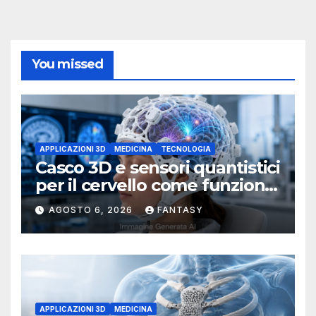
You missed
APPLICAZIONI 3D
MEDICINA
TECNOLOGIA
Casco 3D e sensori quantistici
per il cervello come funziona
l’OPM-MEG
AGOSTO 6, 2026
FANTASY
APPLICAZIONI 3D
MEDICINA