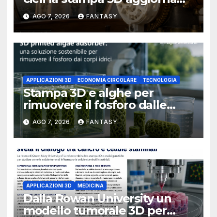
un osservatorio del 1930 della
AGO 7, 2026
FANTASY
University of Arkansas at
Little Rock
APPLICAZIONI 3D
ECONOMIA CIRCOLARE
TECNOLOGIA
Stampa 3D e alghe per
rimuovere il fosforo dalle
acque il progetto della
AGO 7, 2026
FANTASY
Florida Atlantic University
APPLICAZIONI 3D
MEDICINA
Dalla Rowan University un
modello tumorale 3D per