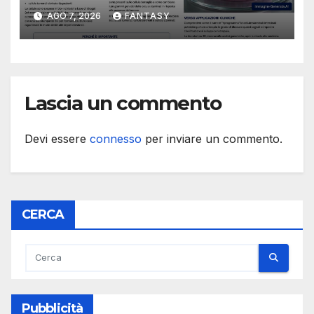
studiare il dialogo tra cancro
AGO 7, 2026
FANTASY
e cellule staminali
Lascia un commento
Devi essere
connesso
per inviare un commento.
CERCA
Pubblicità