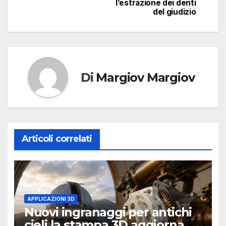
l’estrazione dei denti
del giudizio
Di
Margiov Margiov
Articoli correlati
APPLICAZIONI 3D
Nuovi ingranaggi per antichi
cieli la stampa 3D aggiorna