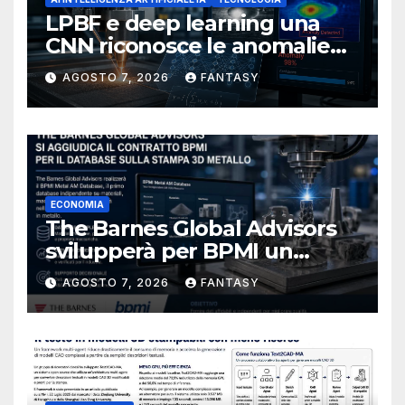
LPBF e deep learning una
CNN riconosce le anomalie
del bagno di fusione
AGOSTO 7, 2026
FANTASY
ECONOMIA
The Barnes Global Advisors
svilupperà per BPMI un
database per la stampa 3D
AGOSTO 7, 2026
FANTASY
metallica destinata alla filiera
navale statunitense