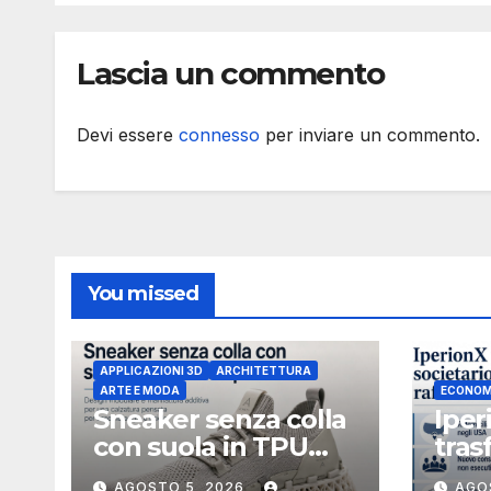
Lascia un commento
Devi essere
connesso
per inviare un commento.
You missed
APPLICAZIONI 3D
ARCHITETTURA
ARTE E MODA
ECONOM
Sneaker senza colla
Iper
con suola in TPU
tras
stampata in 3D
soci
AGOSTO 5, 2026
AGO