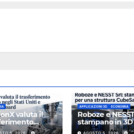
IA
APPLICAZIONI 3D
ECONOMIA
ionX valuta il
Roboze e NESST
ferimento
stampano in 3D
etario negli Stati
struttura CubeS
STO 5, 2026
AGOSTO 5, 2026