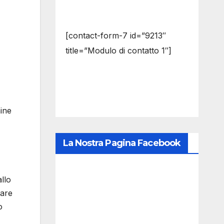
[contact-form-7 id=”9213″
title=”Modulo di contatto 1″]
hine
La Nostra Pagina Facebook
llo
iare
o