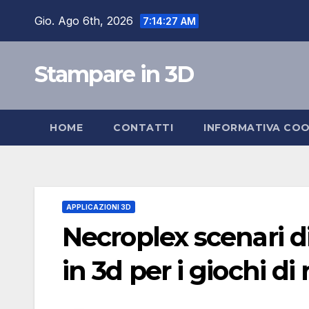
Salta
Gio. Ago 6th, 2026
7:14:28 AM
al
contenuto
Stampare in 3D
HOME
CONTATTI
INFORMATIVA COO
APPLICAZIONI 3D
Necroplex scenari d
in 3d per i giochi di