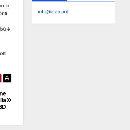
no la
info@atamai.it
enti
ibù è
olti
ane
lla
 3D