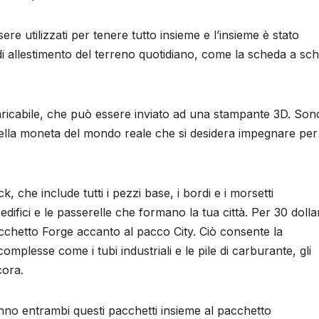
re utilizzati per tenere tutto insieme e l’insieme è stato
 di allestimento del terreno quotidiano, come la scheda a sc
caricabile, che può essere inviato ad una stampante 3D. Son
 della moneta del mondo reale che si desidera impegnare per 
ck, che include tutti i pezzi base, i bordi e i morsetti
difici e le passerelle che formano la tua città. Per 30 dolla
pacchetto Forge accanto al pacco City. Ciò consente la
complesse come i tubi industriali e le pile di carburante, gli
cora.
nno entrambi questi pacchetti insieme al pacchetto