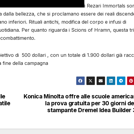
i Rezari Immortals so
a dalla bellezza, che si proclamano essere dei reali discend
ano inferiori. Rituali antichi, modifica del corpo e infusi di
quotidiana. Per quanto riguarda i Scions of Hramn, questa tr
i combattimento.
ettivo di 500 dollari , con un totale di 1.900 dollari già racc
a fine della campagna
lle
Konica Minolta offre alle scuole americ
tile
la prova gratuita per 30 giorni de
stampante Dremel Idea Builder