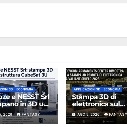
ZIONI 3D
ECONOMIA
APPLICAZIONI 3D
ECONOMIA
ze e NESST Srl
Stampa 3D di
pano in 3D una
elettronica sul
ttura CubeSat
campo il test
5, 2026
FANTASY
AGO 5, 2026
FANTAS
n Carbon PEEK
DEVCOM a Valia
Shield 2026