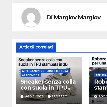
Di
Margiov Margiov
Articoli correlati
APPLICAZIONI 3D
ARCHITETTURA
ARTE E MODA
APPLICA
Sneaker senza colla
Robo
con suola in TPU
stam
stampata in 3D
stru
AGO 5, 2026
FANTASY
AGO 
3U i