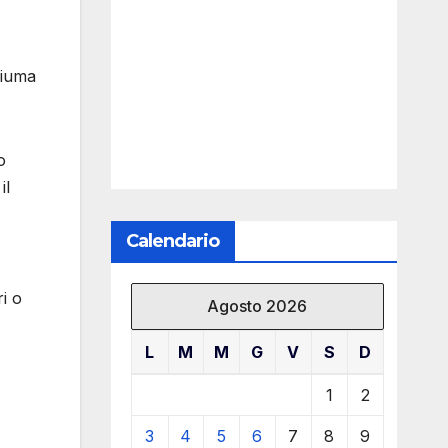
hiuma
o
il
Calendario
ri o
Agosto 2026
L
M
M
G
V
S
D
1
2
3
4
5
6
7
8
9