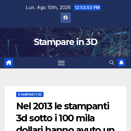
Salta
Lun. Ago 10th, 2026
12:53:54 PM
al
contenuto
Stampare in 3D
STAMPANTI 3D
Nel 2013 le stampanti
3d sotto i 100 mila
dollari hanno avuto un