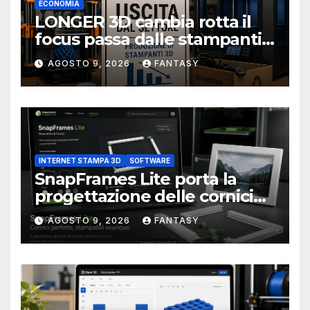
ECONOMIA
LONGER 3D cambia rotta il
focus passa dalle stampanti
3D alla stampa UV?
AGOSTO 9, 2026
FANTASY
INTERNET STAMPA 3D
SOFTWARE
SnapFrames Lite porta la
progettazione delle cornici
personalizzate direttamente
AGOSTO 9, 2026
FANTASY
nel browser