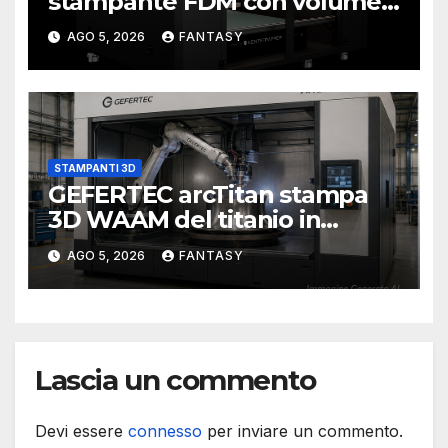
stampante FDM con volume
di stampa da un metro cubo
AGO 5, 2026
FANTASY
STAMPANTI 3D
GEFERTEC arcTitan stampa
3D WAAM del titanio in
camera inerte
AGO 5, 2026
FANTASY
Lascia un commento
Devi essere
connesso
per inviare un commento.