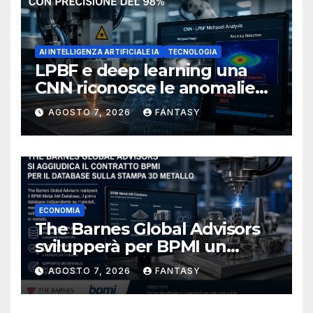
AI INTELLIGENZA ARTIFICIALE IA
TECNOLOGIA
LPBF e deep learning una
CNN riconosce le anomalie
del bagno di fusione
AGOSTO 7, 2026
FANTASY
ECONOMIA
The Barnes Global Advisors
svilupperà per BPMI un
database per la stampa 3D
AGOSTO 7, 2026
FANTASY
metallica destinata alla filiera
navale statunitense