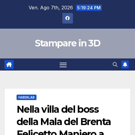
Salta
Ven. Ago 7th, 2026
5:19:25 PM
al
contenuto
Stampare in 3D
FABERLAB
Nella villa del boss
della Mala del Brenta
Felicetto Maniero a