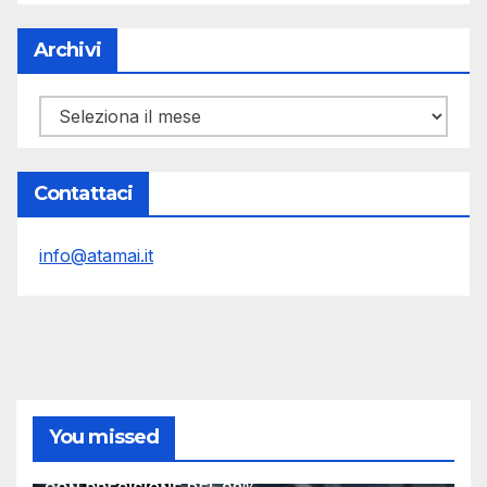
Archivi
Archivi
Contattaci
info@atamai.it
You missed