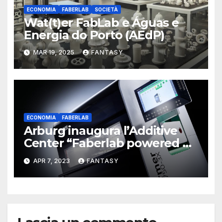
ECONOMIA
FABERLAB
SOCIETÀ
Wat(t)er FabLab e Águas e
Energia do Porto (AEdP)
MAR 19, 2025
FANTASY
ECONOMIA
FABERLAB
Arburg inaugura l’Additive
Center “Faberlab powered by
Arburg” a Orrigio, vicino a
APR 7, 2023
FANTASY
Milano