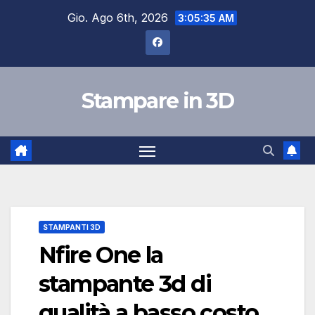
Salta
Gio. Ago 6th, 2026
3:05:36 AM
al
contenuto
Stampare in 3D
STAMPANTI 3D
Nfire One la
stampante 3d di
qualità a basso costo