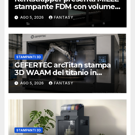
stampante FDM con volume
di stampa da un metro cubo
AGO 5, 2026
FANTASY
STAMPANTI 3D
GEFERTEC arcTitan stampa
3D WAAM del titanio in
camera inerte
AGO 5, 2026
FANTASY
STAMPANTI 3D