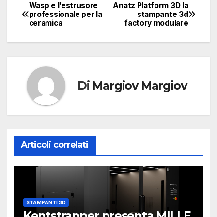
Wasp e l’estrusore
Anatz Platform 3D la
Navigazione
professionale per la
stampante 3d
ceramica
factory modulare
articoli
Di
Margiov Margiov
Articoli correlati
STAMPANTI 3D
Kentstrapper presenta MILLE