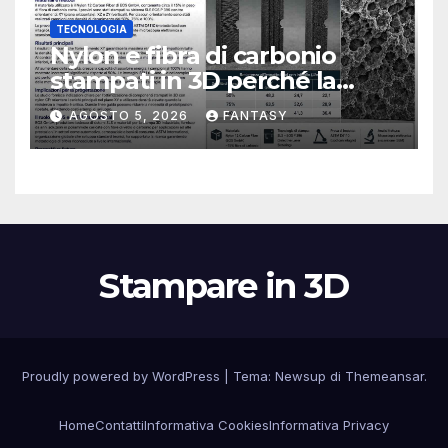
TECNOLOGIA
Nylon e fibra di carbonio
stampati in 3D perché la
resistenza agli urti dipende
AGOSTO 5, 2026
FANTASY
dal processo
Stampare in 3D
Proudly powered by WordPress
|
Tema:
Newsup
di
Themeansar
.
Home
Contatti
Informativa Cookies
Informativa Privacy