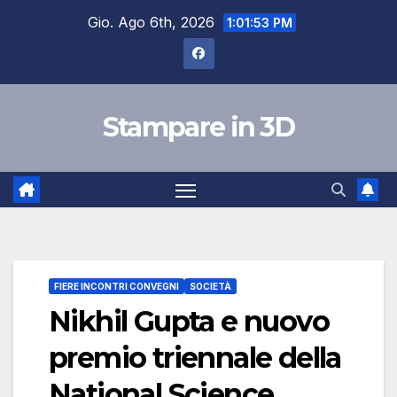
Salta
Gio. Ago 6th, 2026
1:01:54 PM
al
contenuto
Stampare in 3D
FIERE INCONTRI CONVEGNI
SOCIETÀ
Nikhil Gupta e nuovo
premio triennale della
National Science