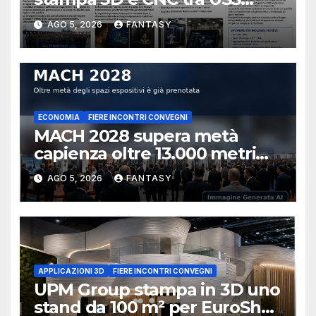
Essex e Schofield Barracks
AGO 5, 2026
FANTASY
ECONOMIA
FIERE INCONTRI CONVEGNI
MACH 2028 supera metà
capienza oltre 13.000 metri
quadrati già prenotati
AGO 5, 2026
FANTASY
APPLICAZIONI 3D
FIERE INCONTRI CONVEGNI
UPM Group stampa in 3D uno
stand da 100 m² per EuroShop