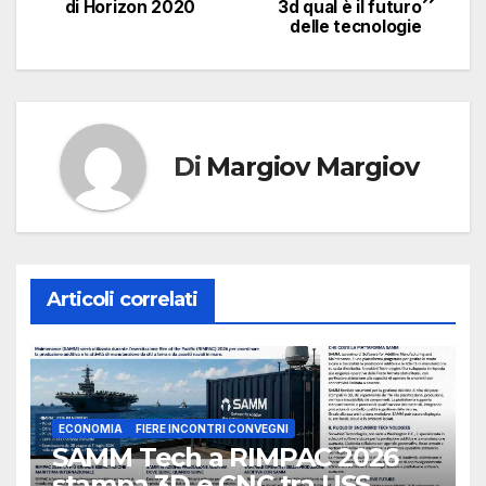
di Horizon 2020
3d qual è il futuro
articoli
delle tecnologie
Di
Margiov Margiov
Articoli correlati
ECONOMIA
FIERE INCONTRI CONVEGNI
SAMM Tech a RIMPAC 2026
stampa 3D e CNC tra USS