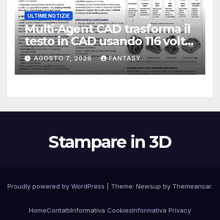
ULTIME NOTIZIE
Multi-Agent CAD trasforma il
testo in CAD usando 116 volte
meno token
AGOSTO 7, 2026
FANTASY
Stampare in 3D
Proudly powered by WordPress
|
Theme:
Newsup
by
Themeansar
.
Home
Contatti
Informativa Cookies
Informativa Privacy