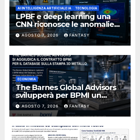
AI INTELLIGENZA ARTIFICIALE IA
TECNOLOGIA
LPBF e deep learning una
CNN riconosce le anomalie
del bagno di fusione
AGOSTO 7, 2026
FANTASY
ECONOMIA
The Barnes Global Advisors
svilupperà per BPMI un
database per la stampa 3D
AGOSTO 7, 2026
FANTASY
metallica destinata alla filiera
navale statunitense