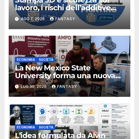
lavoro, i rischi dell’additive
manufacturing secondo
AGO 7, 2026
FANTASY
NIOSH
ECONOMIA
SOCIETÀ
La New Mexico State
University forma una nuova
classe di docenti sulla stampa
LUG 30, 2026
FANTASY
3D
ECONOMIA
SOCIETÀ
L’idea formulata da Alvin