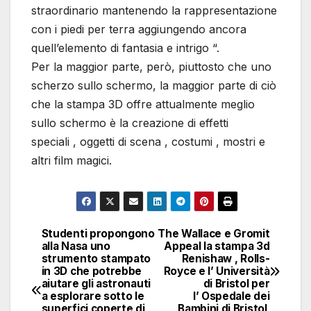
straordinario mantenendo la rappresentazione
con i piedi per terra aggiungendo ancora
quell’elemento di fantasia e intrigo “.
Per la maggior parte, però, piuttosto che uno
scherzo sullo schermo, la maggior parte di ciò
che la stampa 3D offre attualmente meglio
sullo schermo è la creazione di effetti
speciali , oggetti di scena , costumi , mostri e
altri film magici.
Studenti propongono
The Wallace e Gromit
Navigazione
alla Nasa uno
Appeal la stampa 3d
strumento stampato
Renishaw , Rolls-
articoli
in 3D che potrebbe
Royce e l’ Università
aiutare gli astronauti
di Bristol per
a esplorare sotto le
l’ Ospedale dei
superfici coperte di
Bambini di Bristol