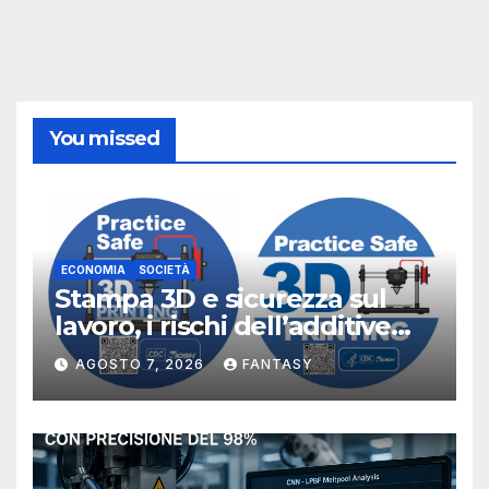
You missed
ECONOMIA
SOCIETÀ
Stampa 3D e sicurezza sul
lavoro, i rischi dell’additive
manufacturing secondo
AGOSTO 7, 2026
FANTASY
NIOSH