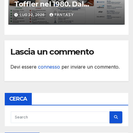
Toffler nel 1980. Dal
consumatore al prosumer,
LUG 22, 2026
FANTASY
come intelligenza artificiale e
stampa 3D possono cambiare
la produzione personale
Lascia un commento
Devi essere
connesso
per inviare un commento.
CERCA