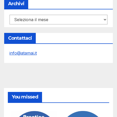
Archivi
Archivi
Contattaci
info@atamai.it
You missed