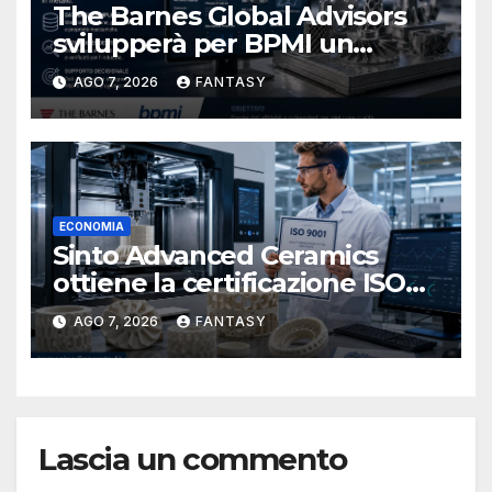
The Barnes Global Advisors
svilupperà per BPMI un
database per la stampa 3D
AGO 7, 2026
FANTASY
metallica destinata alla filiera
navale statunitense
ECONOMIA
Sinto Advanced Ceramics
ottiene la certificazione ISO
9001 per la stampa 3D di
AGO 7, 2026
FANTASY
ceramiche tecniche
Lascia un commento