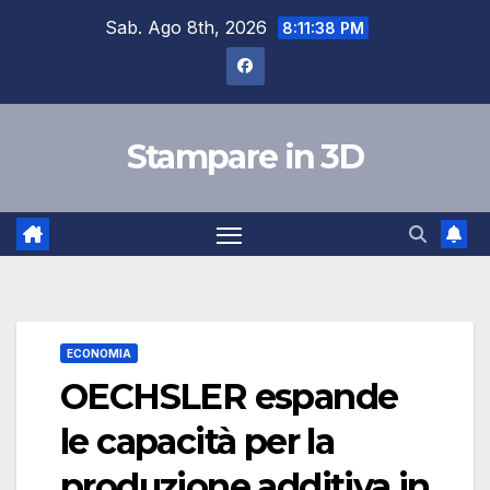
Salta
Sab. Ago 8th, 2026
8:11:38 PM
al
contenuto
Stampare in 3D
ECONOMIA
OECHSLER espande
le capacità per la
produzione additiva in