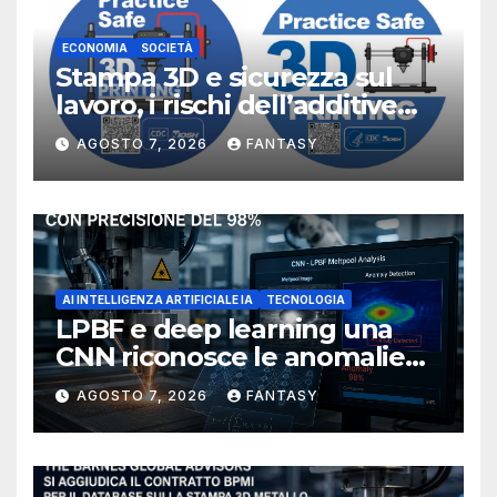
ECONOMIA
SOCIETÀ
Stampa 3D e sicurezza sul
lavoro, i rischi dell’additive
manufacturing secondo
AGOSTO 7, 2026
FANTASY
NIOSH
AI INTELLIGENZA ARTIFICIALE IA
TECNOLOGIA
LPBF e deep learning una
CNN riconosce le anomalie
del bagno di fusione
AGOSTO 7, 2026
FANTASY