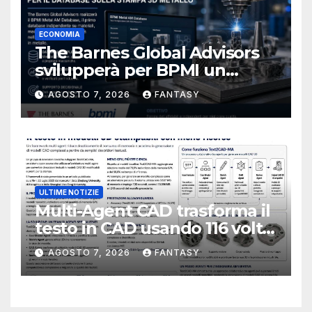
ECONOMIA
The Barnes Global Advisors
svilupperà per BPMI un
database per la stampa 3D
AGOSTO 7, 2026
FANTASY
metallica destinata alla filiera
navale statunitense
ULTIME NOTIZIE
Multi-Agent CAD trasforma il
testo in CAD usando 116 volte
meno token
AGOSTO 7, 2026
FANTASY