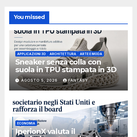
You missed
APPLICAZIONI 3D
ARCHITETTURA
ARTE E MODA
Sneaker senza colla con
suola in TPU stampata in 3D
AGOSTO 5, 2026
FANTASY
ECONOMIA
IperionX valuta il