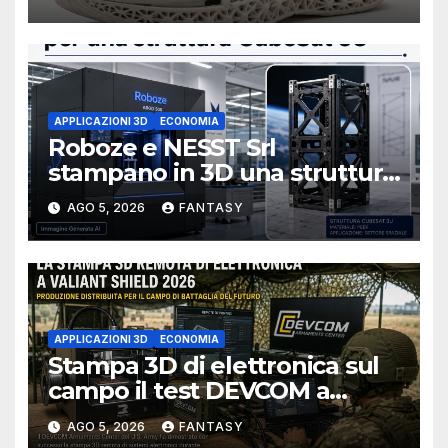
APPLICAZIONI 3D
ECONOMIA
Roboze e NESST Srl
stampano in 3D una struttura
CubeSat 3U in Carbon PEEK
AGO 5, 2026
FANTASY
APPLICAZIONI 3D
ECONOMIA
Stampa 3D di elettronica sul
campo il test DEVCOM a
Valiant Shield 2026
AGO 5, 2026
FANTASY