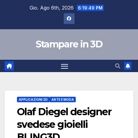
Salta
Gio. Ago 6th, 2026
6:19:49 PM
al
contenuto
Stampare in 3D
APPLICAZIONI 3D
ARTE E MODA
Olaf Diegel designer
svedese gioielli
BLING3D