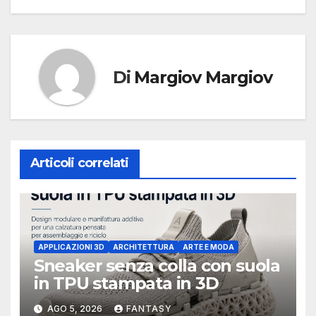
Di
Margiov Margiov
Articoli correlati
APPLICAZIONI 3D
ARCHITETTURA
ARTE E MODA
Sneaker senza colla con suola
in TPU stampata in 3D
AGO 5, 2026
FANTASY