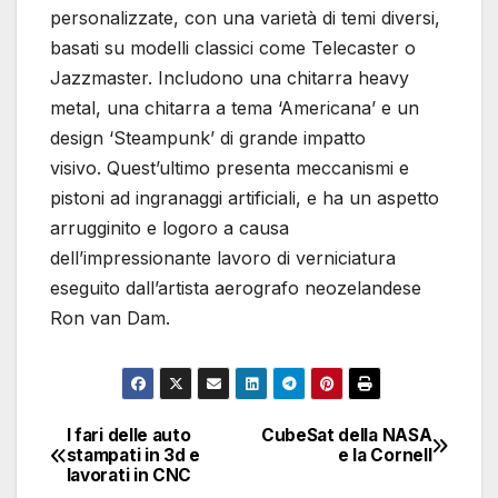
personalizzate, con una varietà di temi diversi,
basati su modelli classici come Telecaster o
Jazzmaster. Includono una chitarra heavy
metal, una chitarra a tema ‘Americana’ e un
design ‘Steampunk’ di grande impatto
visivo. Quest’ultimo presenta meccanismi e
pistoni ad ingranaggi artificiali, e ha un aspetto
arrugginito e logoro a causa
dell’impressionante lavoro di verniciatura
eseguito dall’artista aerografo neozelandese
Ron van Dam.
I fari delle auto
CubeSat della NASA
Navigazione
stampati in 3d e
e la Cornell
lavorati in CNC
articoli