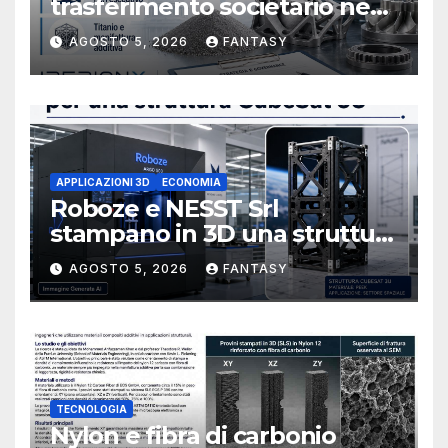
trasferimento societario negli
Stati Uniti e rafforza il board,
AGOSTO 5, 2026
FANTASY
ha nominato Michael J.
Loparco amministratore
indipendente non esecutivo
APPLICAZIONI 3D
ECONOMIA
Roboze e NESST Srl
stampano in 3D una struttura
CubeSat 3U in Carbon PEEK
AGOSTO 5, 2026
FANTASY
TECNOLOGIA
Nylon e fibra di carbonio