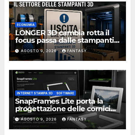
ECONOMIA
LONGER 3D cambia rotta il
focus passa dalle stampanti
3D alla stampa UV?
AGOSTO 9, 2026
FANTASY
INTERNET STAMPA 3D
SOFTWARE
SnapFrames Lite porta la
progettazione delle cornici
personalizzate direttamente
AGOSTO 9, 2026
FANTASY
nel browser