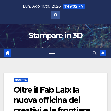
Salta
Lun. Ago 10th, 2026
1:49:33 PM
al
contenuto
Stampare in 3D
SOCIETÀ
Oltre il Fab Lab: la
nuova officina dei
creativi e le frontiere