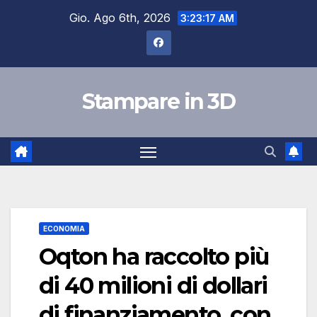
Salta
Gio. Ago 6th, 2026
3:23:18 AM
al
contenuto
Stampare in 3D
ECONOMIA
Oqton ha raccolto più
di 40 milioni di dollari
di finanziamento, con