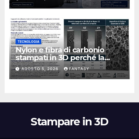
TECNOLOGIA
Nylon e fibra di carbonio
stampati in 3D perché la
resistenza agli urti dipende
AGOSTO 5, 2026
FANTASY
dal processo
Stampare in 3D