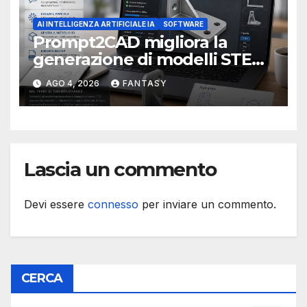
AI INTELLIGENZA ARTIFICIALE IA
SOFTWARE
Prompt2CAD migliora la
generazione di modelli STEP
e amplia le applicazioni
AGO 4, 2026
FANTASY
dell’intelligenza artificiale nel
CAD
Lascia un commento
Devi essere
connesso
per inviare un commento.
CERCA