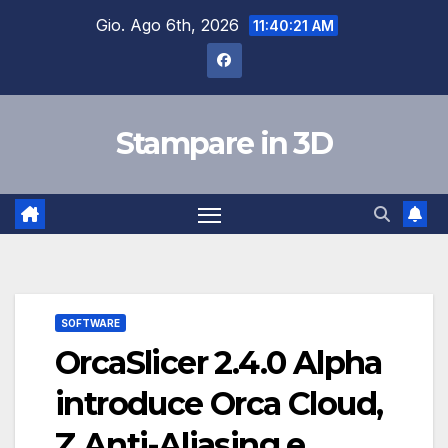
Salta
Gio. Ago 6th, 2026
11:40:22 AM
al
contenuto
Stampare in 3D
SOFTWARE
OrcaSlicer 2.4.0 Alpha
introduce Orca Cloud,
Z Anti-Aliasing e