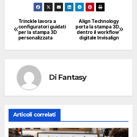
Trinckle lavora a
Align Technology
Navigazione
configuratori guidati
porta la stampa 3D
per la stampa 3D
dentro il workflow
articoli
personalizzata
digitale Invisalign
Di
Fantasy
Articoli correlati