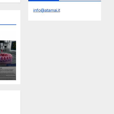
info@atamai.it
le
Y
l
ro e