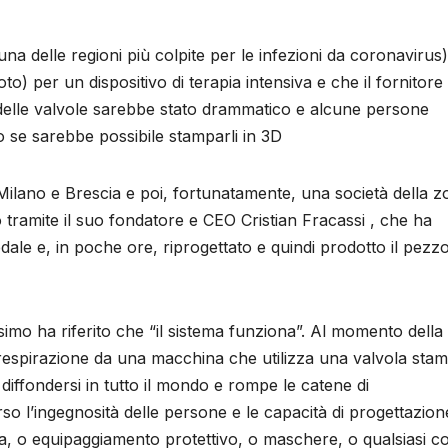
una delle regioni più colpite per le infezioni da coronavirus)
o) per un dispositivo di terapia intensiva e che il fornitor
 delle valvole sarebbe stato drammatico e alcune persone
o se sarebbe possibile stamparli in 3D
Milano e Brescia e poi, fortunatamente, una società della z
to tramite il suo fondatore e CEO Cristian Fracassi , che ha
ale e, in poche ore, riprogettato e quindi prodotto il pezz
simo ha riferito che “il sistema funziona”. Al momento della
 respirazione da una macchina che utilizza una valvola sta
 diffondersi in tutto il mondo e rompe le catene di
o l’ingegnosità delle persone e le capacità di progettazion
 o equipaggiamento protettivo, o maschere, o qualsiasi co