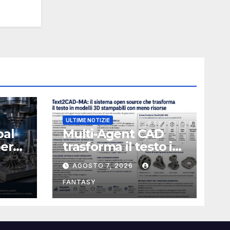
ULTIME NOTIZIE
bal
Multi-Agent CAD
perà
trasforma il testo in
CAD usando 116
AGOSTO 7, 2026
volte meno token
FANTASY
nata
e