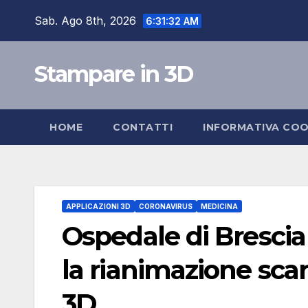
Skip
Sab. Ago 8th, 2026
6:31:33 AM
to
content
Stampare in 3D
HOME
CONTATTI
INFORMATIVA COO
APPLICAZIONI 3D
CORONAVIRUS
MEDICINA
Ospedale di Brescia 
la rianimazione sca
3D