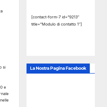
za
[contact-form-7 id=”9213″
title=”Modulo di contatto 1″]
o si
La Nostra Pagina Facebook
.0 e
ornale
 nelle