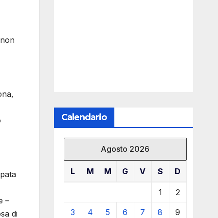
e non
ona,
Calendario
o
Agosto 2026
L
M
M
G
V
S
D
mpata
1
2
e –
3
4
5
6
7
8
9
sa di