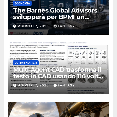
ECONOMIA
The Barnes Global Advisors
svilupperà per BPMI un
database per la stampa 3D
AGOSTO 7, 2026
FANTASY
metallica destinata alla filiera
navale statunitense
ULTIME NOTIZIE
Multi-Agent CAD trasforma il
testo in CAD usando 116 volte
meno token
AGOSTO 7, 2026
FANTASY