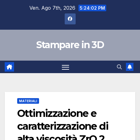
Salta
Ven. Ago 7th, 2026
5:24:03 PM
al
contenuto
Stampare in 3D
MATERIALI
Ottimizzazione e
caratterizzazione di
alta viscosità ZrO 2