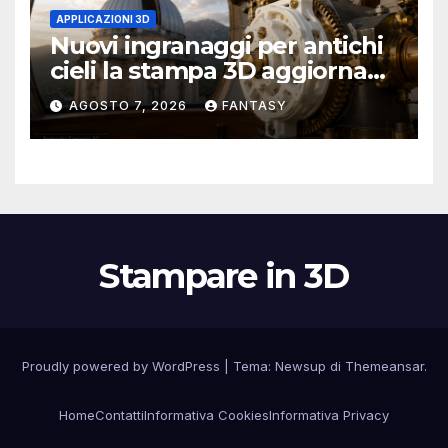
APPLICAZIONI 3D
Nuovi ingranaggi per antichi
cieli la stampa 3D aggiorna
un osservatorio del 1930 della
AGOSTO 7, 2026
FANTASY
University of Arkansas at
Little Rock
Stampare in 3D
Proudly powered by WordPress
|
Tema:
Newsup
di
Themeansar
.
Home
Contatti
Informativa Cookies
Informativa Privacy