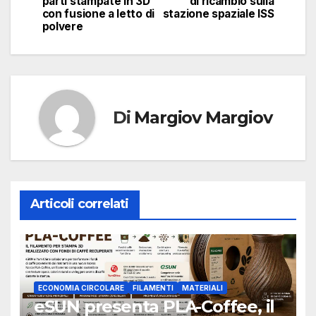
parti stampate in 3D
di ricambio sulla
con fusione a letto di
stazione spaziale ISS
polvere
Di
Margiov Margiov
Articoli correlati
ECONOMIA CIRCOLARE
FILAMENTI
MATERIALI
eSUN presenta PLA-Coffee, il