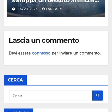
sviluppa un tessuto artificiale
stampabile in 3D che imita le
LUG 28, 2026
FANTASY
membrane dei tessuti
Lascia un commento
Devi essere
connesso
per inviare un commento.
CERCA