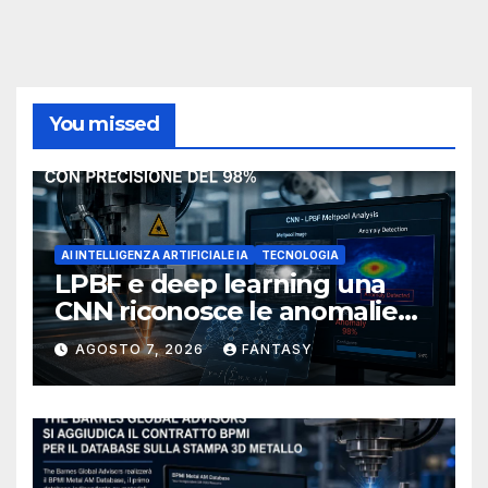
You missed
AI INTELLIGENZA ARTIFICIALE IA
TECNOLOGIA
LPBF e deep learning una
CNN riconosce le anomalie
del bagno di fusione
AGOSTO 7, 2026
FANTASY