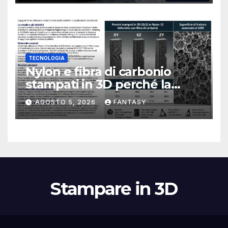
TECNOLOGIA
Nylon e fibra di carbonio
stampati in 3D perché la
resistenza agli urti dipende
AGOSTO 5, 2026
FANTASY
dal processo
Stampare in 3D