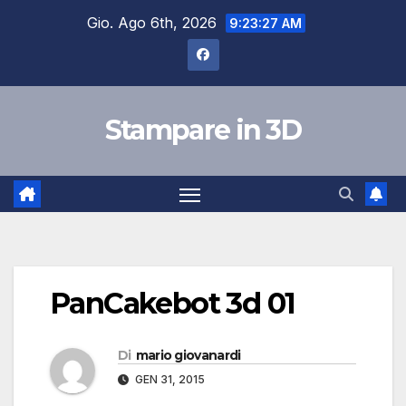
Salta
Gio. Ago 6th, 2026
9:23:28 AM
al
contenuto
Stampare in 3D
PanCakebot 3d 01
Di
mario giovanardi
GEN 31, 2015