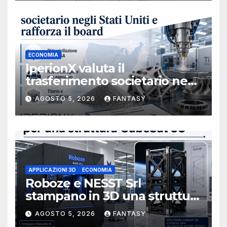
ECONOMIA
IperionX valuta il
trasferimento societario negli
Stati Uniti e rafforza il board,
AGOSTO 5, 2026
FANTASY
ha nominato Michael J.
Loparco amministratore
indipendente non esecutivo
APPLICAZIONI 3D
ECONOMIA
Roboze e NESST Srl
stampano in 3D una struttura
CubeSat 3U in Carbon PEEK
AGOSTO 5, 2026
FANTASY