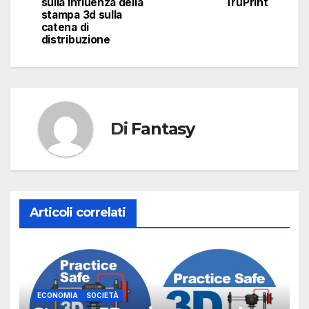
sulla influenza della
TruPrint
stampa 3d sulla
catena di
distribuzione
Di
Fantasy
Articoli correlati
ECONOMIA
SOCIETÀ