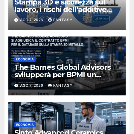
Stampa 3D e sicurezza sul
lavoro, i rischi dell’additive
manufacturing secondo
AGO 7, 2026
FANTASY
NIOSH
ECONOMIA
The Barnes Global Advisors
svilupperà per BPMI un
database per la stampa 3D
AGO 7, 2026
FANTASY
metallica destinata alla filiera
navale statunitense
ECONOMIA
Sinto Advanced Ceramics