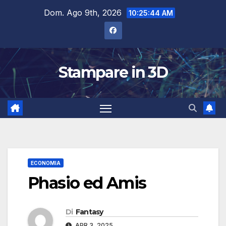
Salta
Dom. Ago 9th, 2026
10:25:45 AM
al
contenuto
Stampare in 3D
ECONOMIA
Phasio ed Amis
Di
Fantasy
APR 3, 2025