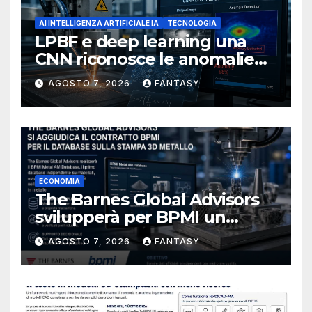
AI INTELLIGENZA ARTIFICIALE IA
TECNOLOGIA
LPBF e deep learning una
CNN riconosce le anomalie
del bagno di fusione
AGOSTO 7, 2026
FANTASY
ECONOMIA
The Barnes Global Advisors
svilupperà per BPMI un
database per la stampa 3D
AGOSTO 7, 2026
FANTASY
metallica destinata alla filiera
navale statunitense