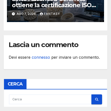
ottiene la certificazione ISO
9001 per la stampa 3D di
AGO 7, 2026
FANTASY
ceramiche tecniche
Lascia un commento
Devi essere
connesso
per inviare un commento.
CERCA