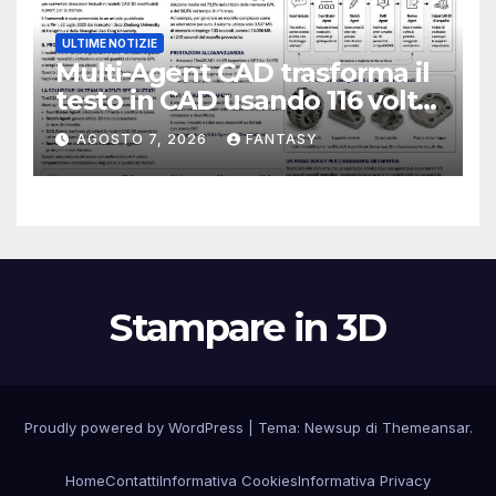
ULTIME NOTIZIE
Multi-Agent CAD trasforma il
testo in CAD usando 116 volte
meno token
AGOSTO 7, 2026
FANTASY
Stampare in 3D
Proudly powered by WordPress
|
Tema:
Newsup
di
Themeansar
.
Home
Contatti
Informativa Cookies
Informativa Privacy