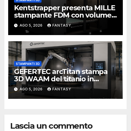
Kentstrapper presenta MILLE
stampante FDM con volume
di stampa da un metro cubo
AGO 5, 2026
FANTASY
STAMPANTI 3D
GEFERTEC arcTitan stampa
3D WAAM del titanio in
camera inerte
AGO 5, 2026
FANTASY
Lascia un commento