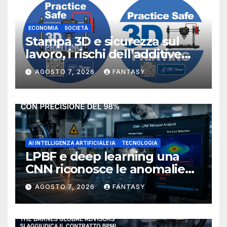
ECONOMIA
SOCIETÀ
Stampa 3D e sicurezza sul
lavoro, i rischi dell’additive
manufacturing secondo
AGOSTO 7, 2026
FANTASY
NIOSH
AI INTELLIGENZA ARTIFICIALE IA
TECNOLOGIA
LPBF e deep learning una
CNN riconosce le anomalie
del bagno di fusione
AGOSTO 7, 2026
FANTASY