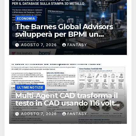
ECONOMIA
The Barnes Global Advisors
svilupperà per BPMI un
database per la stampa 3D
AGOSTO 7, 2026
FANTASY
metallica destinata alla filiera
navale statunitense
ULTIME NOTIZIE
Multi-Agent CAD trasforma il
testo in CAD usando 116 volte
meno token
AGOSTO 7, 2026
FANTASY