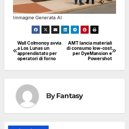
Immagine Generata AI
Wall Colmonoy avvia
AMT lancia materiali
Navigazione
a Los Lunas un
di consumo low-cost
apprendistato per
per DyeMansion e
articoli
operatori di forno
Powershot
By
Fantasy