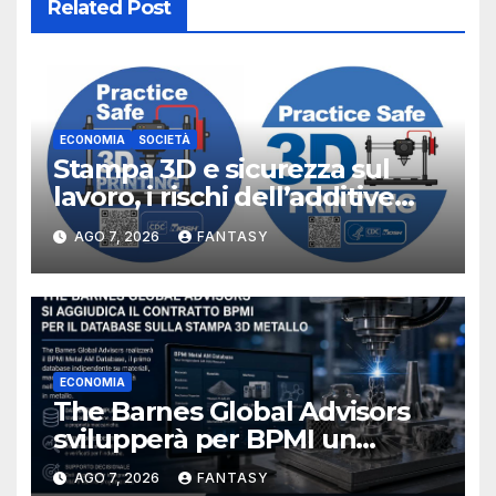
Related Post
ECONOMIA
SOCIETÀ
Stampa 3D e sicurezza sul
lavoro, i rischi dell’additive
manufacturing secondo
AGO 7, 2026
FANTASY
NIOSH
ECONOMIA
The Barnes Global Advisors
svilupperà per BPMI un
database per la stampa 3D
AGO 7, 2026
FANTASY
metallica destinata alla filiera