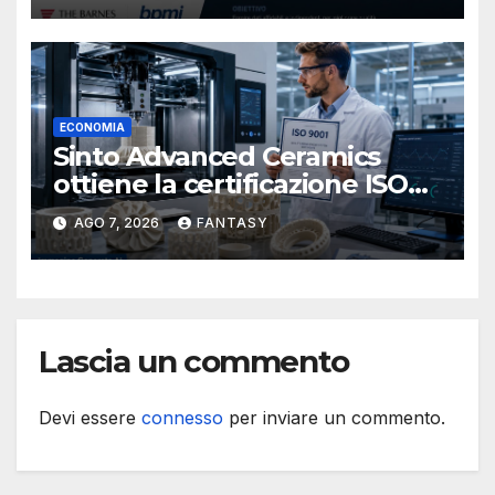
navale statunitense
ECONOMIA
Sinto Advanced Ceramics
ottiene la certificazione ISO
9001 per la stampa 3D di
AGO 7, 2026
FANTASY
ceramiche tecniche
Lascia un commento
Devi essere
connesso
per inviare un commento.