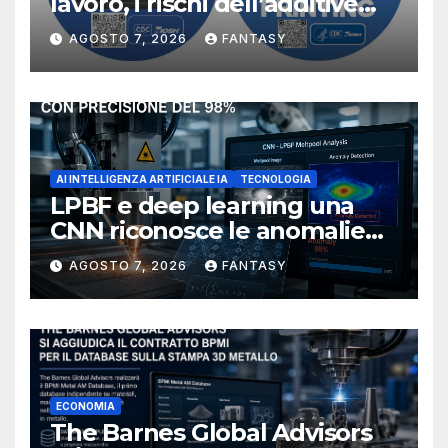
lavoro, i rischi dell’additive
manufacturing secondo
AGOSTO 7, 2026
FANTASY
NIOSH
AI INTELLIGENZA ARTIFICIALE IA
TECNOLOGIA
LPBF e deep learning una
CNN riconosce le anomalie
del bagno di fusione
AGOSTO 7, 2026
FANTASY
ECONOMIA
The Barnes Global Advisors