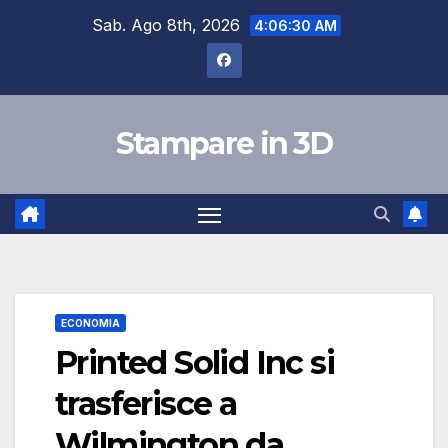
Skip
Sab. Ago 8th, 2026
4:06:30 AM
to
content
Stampare in 3D
ECONOMIA
Printed Solid Inc si
trasferisce a
Wilmington da