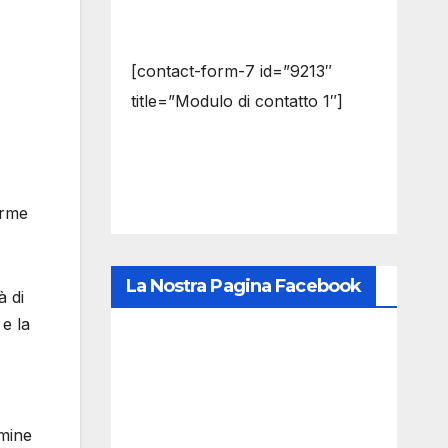
[contact-form-7 id=”9213″
title=”Modulo di contatto 1″]
orme
La Nostra Pagina Facebook
à di
 e la
rmine