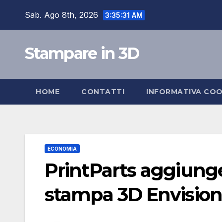
Skip
Sab. Ago 8th, 2026
3:35:32 AM
to
content
Stampare in 3D
HOME
CONTATTI
INFORMATIVA COO
ECONOMIA
PrintParts aggiunge
stampa 3D Envisio