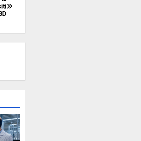
iti
 3D