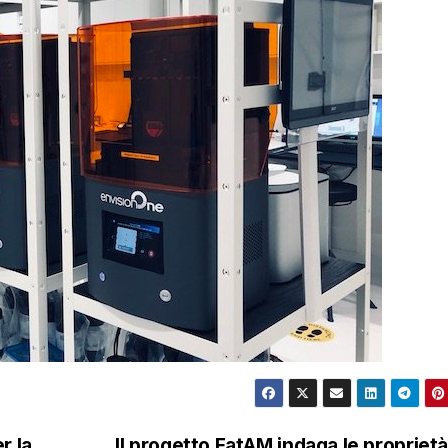
r la
Il progetto FatAM indaga le proprietà