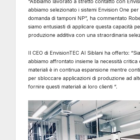
“Abbiamo lavorato a stretto contatto con Envi
abbiamo selezionato i sistemi Envision One per 
domanda di tamponi NP”, ha commentato Robert
siamo entusiasti di applicare questa capacità per
produzione additiva con una straordinaria selezi
Il CEO di EnvisionTEC Al Siblani ha offerto: “Si
abbiamo affrontato insieme la necessità critic
materiali è in continua espansione mentre con
per sbloccare applicazioni di produzione ad al
fornire questi materiali ai loro clienti “.