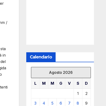
Per
mm /
 sta
à in
Calendario
 del
gida
Agosto 2026
do
L
M
M
G
V
S
D
tenti
1
2
3
4
5
6
7
8
9