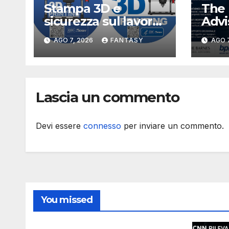
Stampa 3D e
The 
sicurezza sul lavoro,
Advi
i rischi dell’additive
per 
AGO 7, 2026
FANTASY
AGO 7
manufacturing
data
secondo NIOSH
sta
meta
alla 
Lascia un commento
stat
Devi essere
connesso
per inviare un commento.
You missed