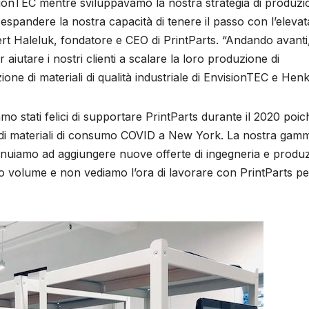
sionTEC mentre sviluppavamo la nostra strategia di produzi
espandere la nostra capacità di tenere il passo con l’elevat
 Haleluk, fondatore e CEO di PrintParts. “Andando avanti
 aiutare i nostri clienti a scalare la loro produzione di
one di materiali di qualità industriale di EnvisionTEC e Henk
amo stati felici di supportare PrintParts durante il 2020 poic
a di materiali di consumo COVID a New York. La nostra gamm
tinuiamo ad aggiungere nuove offerte di ingegneria e produ
to volume e non vediamo l’ora di lavorare con PrintParts pe