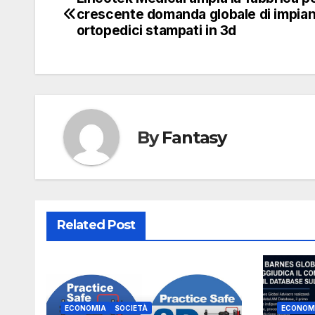
Navigazione
crescente domanda globale di impian
articoli
ortopedici stampati in 3d
By
Fantasy
Related Post
ECONOMIA
SOCIETÀ
ECONOM