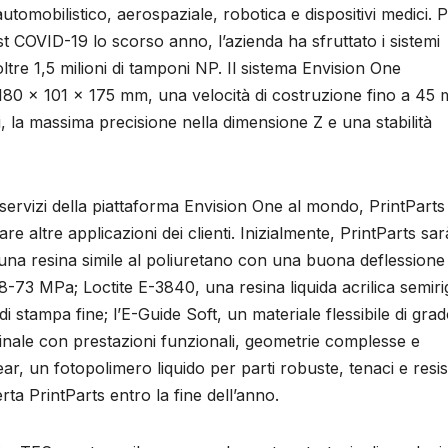
tomobilistico, aerospaziale, robotica e dispositivi medici. 
est COVID-19 lo scorso anno, l’azienda ha sfruttato i sistemi
tre 1,5 milioni di tamponi NP. Il sistema Envision One
180 x 101 x 175 mm, una velocità di costruzione fino a 45 
i, la massima precisione nella dimensione Z e una stabilità
di servizi della piattaforma Envision One al mondo, PrintParts
e altre applicazioni dei clienti. Inizialmente, PrintParts sar
na resina simile al poliuretano con una buona deflessione
68-73 MPa; Loctite E-3840, una resina liquida acrilica semiri
di stampa fine; l’E-Guide Soft, un materiale flessibile di gra
inale con prestazioni funzionali, geometrie complesse e
ar, un fotopolimero liquido per parti robuste, tenaci e resis
erta PrintParts entro la fine dell’anno.