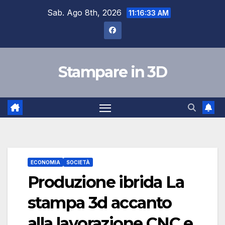
Salta
Sab. Ago 8th, 2026
11:16:33 AM
al
contenuto
Stampare in 3D
ECONOMIA
SOCIETÀ
Produzione ibrida La
stampa 3d accanto
alla lavorazione CNC e