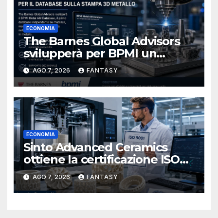
ECONOMIA
The Barnes Global Advisors
svilupperà per BPMI un
database per la stampa 3D
AGO 7, 2026
FANTASY
metallica destinata alla filiera
navale statunitense
ECONOMIA
Sinto Advanced Ceramics
ottiene la certificazione ISO
9001 per la stampa 3D di
AGO 7, 2026
FANTASY
ceramiche tecniche