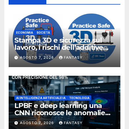
ECONOMIA
SOCIETÀ
Stampa 3D e sicurezza sul
lavoro, i rischi dell’additive
manufacturing secondo
AGOSTO 7, 2026
FANTASY
NIOSH
AI INTELLIGENZA ARTIFICIALE IA
TECNOLOGIA
LPBF e deep learning una
CNN riconosce le anomalie
del bagno di fusione
AGOSTO 7, 2026
FANTASY