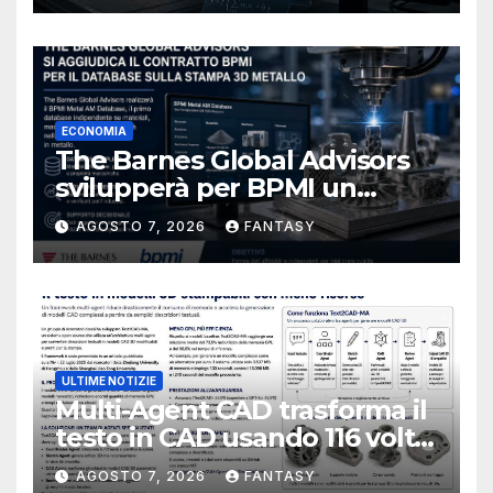
ECONOMIA
The Barnes Global Advisors
svilupperà per BPMI un
database per la stampa 3D
AGOSTO 7, 2026
FANTASY
metallica destinata alla filiera
navale statunitense
ULTIME NOTIZIE
Multi-Agent CAD trasforma il
testo in CAD usando 116 volte
meno token
AGOSTO 7, 2026
FANTASY