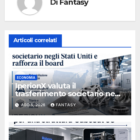
Di
Fantasy
Articoli correlati
ECONOMIA
IperionX valuta il
trasferimento societario negli
Stati Uniti e rafforza il board,
AGO 5, 2026
FANTASY
ha nominato Michael J.
Loparco amministratore
indipendente non esecutivo