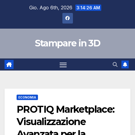
Salta
Gio. Ago 6th, 2026
3:14:27 AM
al
contenuto
Stampare in 3D
ECONOMIA
PROTIQ Marketplace:
Visualizzazione
Avanzata per la