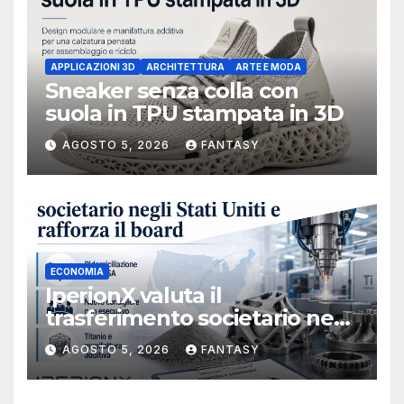
APPLICAZIONI 3D
ARCHITETTURA
ARTE E MODA
Sneaker senza colla con
suola in TPU stampata in 3D
AGOSTO 5, 2026
FANTASY
ECONOMIA
IperionX valuta il
trasferimento societario negli
Stati Uniti e rafforza il board,
AGOSTO 5, 2026
FANTASY
ha nominato Michael J.
Loparco amministratore