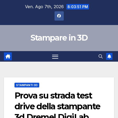
Salta
Ven. Ago 7th, 2026
8:03:52 PM
al
contenuto
Stampare in 3D
STAMPANTI 3D
Prova su strada test
drive della stampante
3d Dremel DigiLab