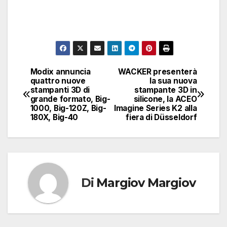
Modix annuncia
WACKER presenterà
Navigazione
quattro nuove
la sua nuova
stampanti 3D di
stampante 3D in
articoli
grande formato, Big-
silicone, la ACEO
1000, Big-120Z, Big-
Imagine Series K2 alla
180X, Big-40
fiera di Düsseldorf
Di
Margiov Margiov