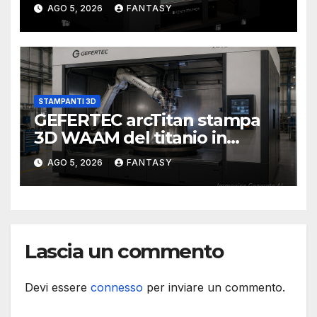
di stampa da un metro cubo
AGO 5, 2026
FANTASY
STAMPANTI 3D
GEFERTEC arcTitan stampa
3D WAAM del titanio in
camera inerte
AGO 5, 2026
FANTASY
Lascia un commento
Devi essere
connesso
per inviare un commento.