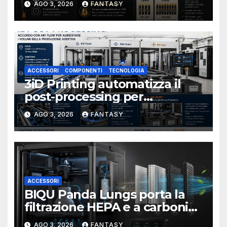
AGO 3, 2026
FANTASY
applicatore a pennello
ACCESSORI
COMPONENTI
TECNOLOGIA
3iD Printing automatizza il
post-processing per
aumentare i volumi della
AGO 3, 2026
FANTASY
produzione additiva
ACCESSORI
BIQU Panda Lungs porta la
filtrazione HEPA e a carboni
attivi dentro le stampanti 3D
AGO 3, 2026
FANTASY