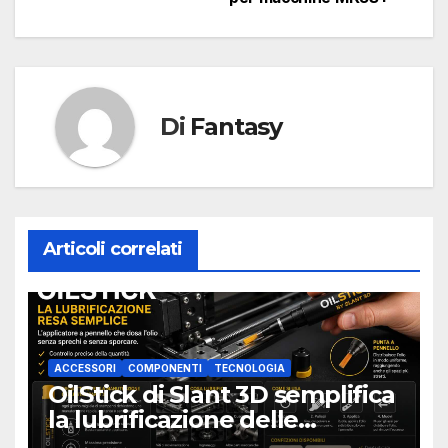
Di
Fantasy
Articoli correlati
ACCESSORI
COMPONENTI
TECNOLOGIA
OilStick di Slant 3D semplifica
la lubrificazione delle
stampanti 3D con un