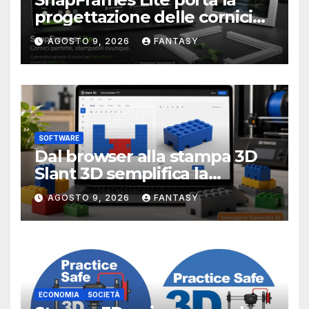
progettazione delle cornici
personalizzate direttamente
AGOSTO 9, 2026
FANTASY
nel browser
SOFTWARE
Dal browser alla stampa 3D
Slant 3D semplifica la
creazione di mattoncini
AGOSTO 9, 2026
FANTASY
compatibili LEGO
ECONOMIA
SOCIETÀ