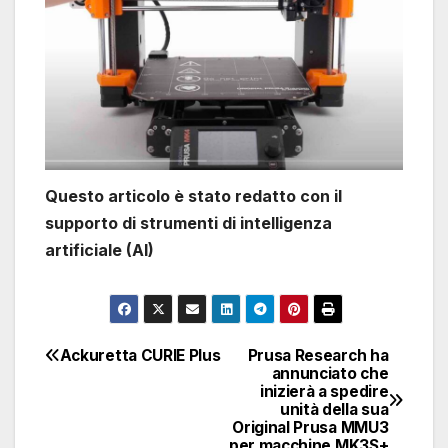
Questo articolo è stato redatto con il
supporto di strumenti di intelligenza
artificiale (AI)
Ackuretta CURIE Plus
Prusa Research ha
Navigazione
annunciato che
inizierà a spedire
articoli
unità della sua
Original Prusa MMU3
per macchine MK3S+