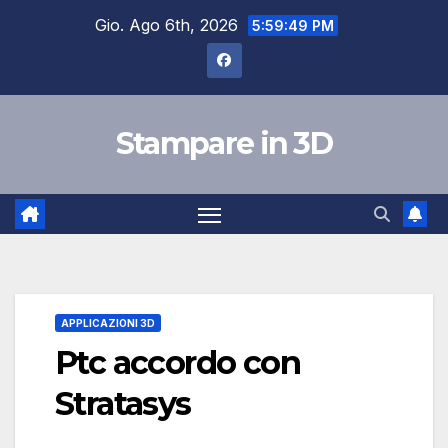
Salta
Gio. Ago 6th, 2026
5:59:50 PM
al
contenuto
Stampare in 3D
APPLICAZIONI 3D
Ptc accordo con
Stratasys