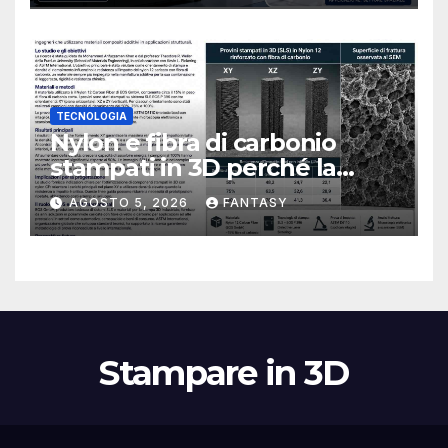
TECNOLOGIA
Nylon e fibra di carbonio
stampati in 3D perché la
resistenza agli urti dipende
AGOSTO 5, 2026
FANTASY
dal processo
Stampare in 3D