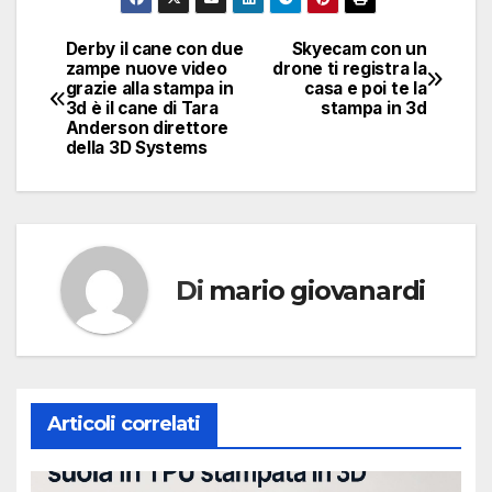
Derby il cane con due
Skyecam con un
Navigazione
zampe nuove video
drone ti registra la
grazie alla stampa in
casa e poi te la
articoli
3d è il cane di Tara
stampa in 3d
Anderson direttore
della 3D Systems
Di
mario giovanardi
Articoli correlati