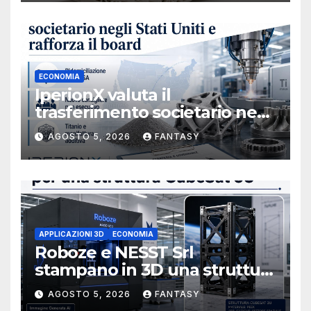
ECONOMIA
IperionX valuta il
trasferimento societario negli
Stati Uniti e rafforza il board,
AGOSTO 5, 2026
FANTASY
ha nominato Michael J.
Loparco amministratore
indipendente non esecutivo
APPLICAZIONI 3D
ECONOMIA
Roboze e NESST Srl
stampano in 3D una struttura
CubeSat 3U in Carbon PEEK
AGOSTO 5, 2026
FANTASY