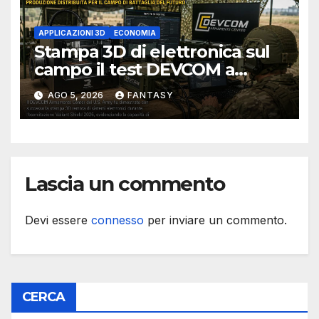
APPLICAZIONI 3D
ECONOMIA
Stampa 3D di elettronica sul
campo il test DEVCOM a
Valiant Shield 2026
AGO 5, 2026
FANTASY
Lascia un commento
Devi essere
connesso
per inviare un commento.
CERCA