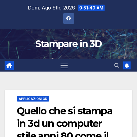
Salta
Dom. Ago 9th, 2026
9:51:50 AM
al
contenuto
Stampare in 3D
APPLICAZIONI 3D
Quello che si stampa
in 3d un computer
stile anni 80 come il