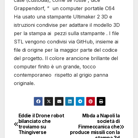
case (custodia), come se fosse , dice
Grappendorf, ” un computer portatile C64
Ha usato una stampante Ultimaker 2 3D e
istruzioni condivise per adattare il modello 3D
per la stampa ai pezzi sulla stampante . I file
STL vengono condivisi via GitHub, insieme ai
file di origine per la maggior parte del codice
del progetto. Il colore arancione brillante del
computer finito è un grande, tocco
contemporaneo rispetto al grigio panna
originale.
Eddie il Drone robot
Mbda a Napoli la
Navigazione
bilanciato che
società di
troviamo su
Finmeccanica che
articoli
Thingiverse
produce missili con la
stampa 3d