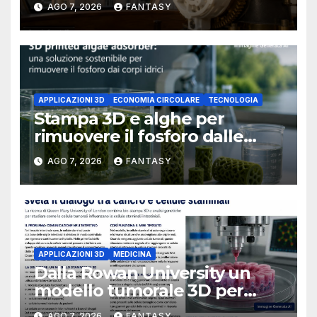
AGO 7, 2026
FANTASY
University of Arkansas at
Little Rock
APPLICAZIONI 3D
ECONOMIA CIRCOLARE
TECNOLOGIA
Stampa 3D e alghe per
rimuovere il fosforo dalle
acque il progetto della
AGO 7, 2026
FANTASY
Florida Atlantic University
APPLICAZIONI 3D
MEDICINA
Dalla Rowan University un
modello tumorale 3D per
studiare il dialogo tra cancro
AGO 7, 2026
FANTASY