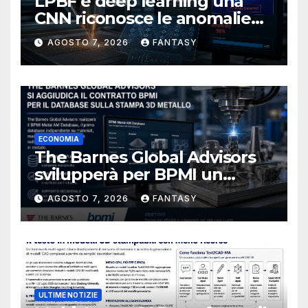
LPBF e deep learning una
CNN riconosce le anomalie
del bagno di fusione
AGOSTO 7, 2026
FANTASY
ECONOMIA
The Barnes Global Advisors
svilupperà per BPMI un
database per la stampa 3D
AGOSTO 7, 2026
FANTASY
metallica destinata alla filiera
navale statunitense
ULTIME NOTIZIE