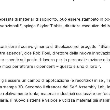
cessita di materiali di supporto, può essere stampato in po
onvenzionali “, spiega Skylar Tibbits, direttore esecutivo del 
considera il coinvolgimento di Steelcase nel progetto. “Stia
tra azienda”, dice Rob Poel, direttore della nuova innovazi
crescente sul posto di lavoro per la personalizzazione e la
odi per attirare i dipendenti – questo è uno di loro “.
già essere un campo di applicazione (e redditizio) in sé , Ti
la stampa 3D. Secondo il direttore del Self-Assembly Lab, l
elativamente lenta, materiali industriali esclusivi e un foc
arla; Il nuovo sistema è veloce e utilizza materiali già stabilit