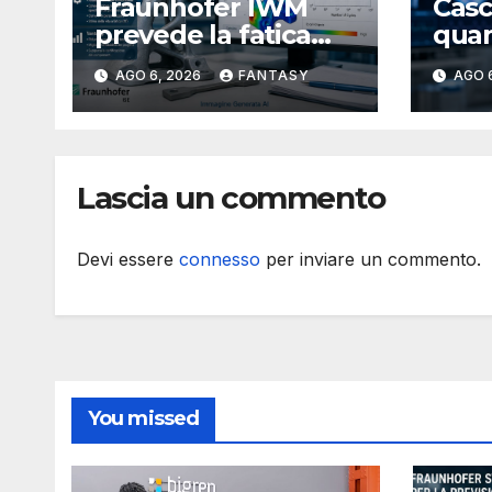
Fraunhofer IWM
Casc
prevede la fatica
quant
dei componenti
cerv
AGO 6, 2026
FANTASY
AGO 
metallici stampati in
funz
3D
ME
Lascia un commento
Devi essere
connesso
per inviare un commento.
You missed