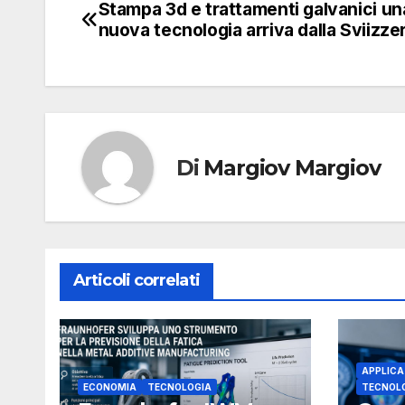
Stampa 3d e trattamenti galvanici un
Navigazione
nuova tecnologia arriva dalla Sviizze
articoli
Di
Margiov Margiov
Articoli correlati
APPLICA
ECONOMIA
TECNOLOGIA
TECNOL