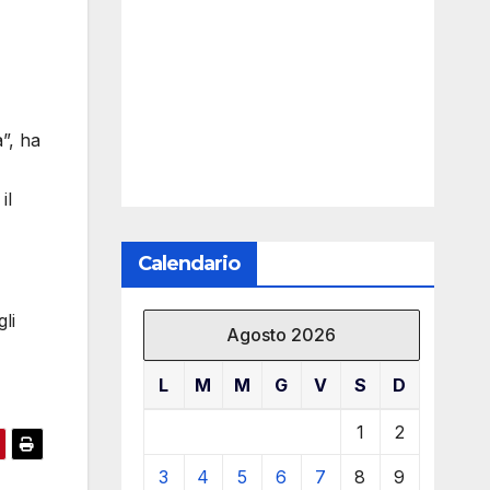
a”, ha
il
Calendario
li
Agosto 2026
L
M
M
G
V
S
D
1
2
3
4
5
6
7
8
9