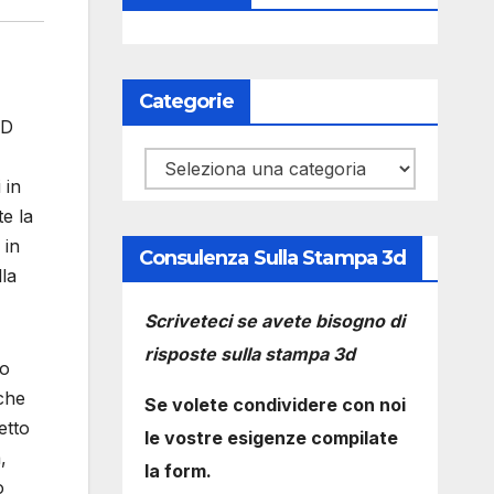
Categorie
3D
Categorie
 in
e la
 in
Consulenza Sulla Stampa 3d
lla
Scriveteci se avete bisogno di
risposte sulla stampa 3d
to
 che
Se volete condividere con noi
etto
le vostre esigenze compilate
,
la form.
ò