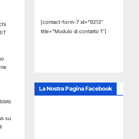
[contact-form-7 id=”9213″
chi
title=”Modulo di contatto 1″]
MIT
mo
one
La Nostra Pagina Facebook
bbits
a
us su
i