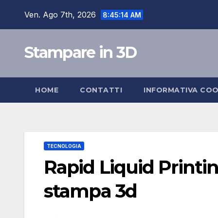
Salta
Ven. Ago 7th, 2026
8:45:15 AM
al
contenuto
Stampare in 3D
HOME
CONTATTI
INFORMATIVA COO
TECNOLOGIA
Rapid Liquid Printi
stampa 3d