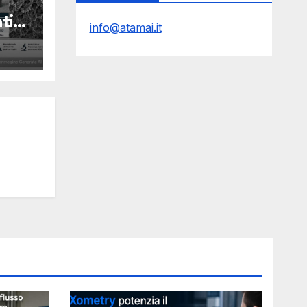
ti
info@atamai.it
Y
ti