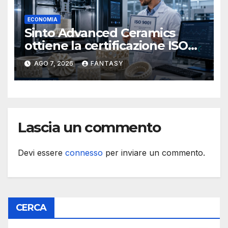
ECONOMIA
Sinto Advanced Ceramics
ottiene la certificazione ISO
9001 per la stampa 3D di
AGO 7, 2026
FANTASY
ceramiche tecniche
Lascia un commento
Devi essere
connesso
per inviare un commento.
CERCA