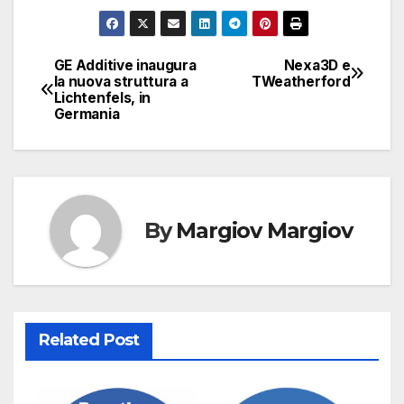
GE Additive inaugura
Nexa3D e
Navigazione
la nuova struttura a
TWeatherford
Lichtenfels, in
articoli
Germania
By
Margiov Margiov
Related Post