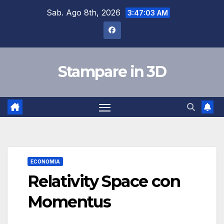
Skip
Sab. Ago 8th, 2026
3:47:04 AM
to
content
Stampare in 3D
ECONOMIA
Relativity Space con
Momentus