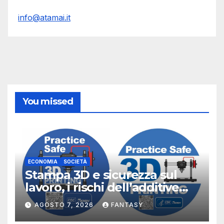
info@atamai.it
You missed
ECONOMIA
SOCIETÀ
Stampa 3D e sicurezza sul
lavoro, i rischi dell’additive
manufacturing secondo
AGOSTO 7, 2026
FANTASY
NIOSH