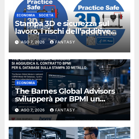
ECONOMIA
SOCIETÀ
Stampa 3D e sicurezza sul
lavoro, i rischi dell’additive
manufacturing secondo
AGO 7, 2026
FANTASY
NIOSH
ECONOMIA
The Barnes Global Advisors
svilupperà per BPMI un
database per la stampa 3D
AGO 7, 2026
FANTASY
metallica destinata alla filiera
navale statunitense