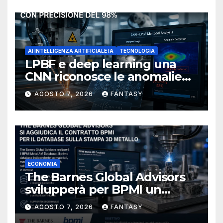
AI INTELLIGENZA ARTIFICIALE IA
TECNOLOGIA
LPBF e deep learning una
CNN riconosce le anomalie
del bagno di fusione
AGOSTO 7, 2026
FANTASY
ECONOMIA
The Barnes Global Advisors
svilupperà per BPMI un
database per la stampa 3D
AGOSTO 7, 2026
FANTASY
metallica destinata alla filiera