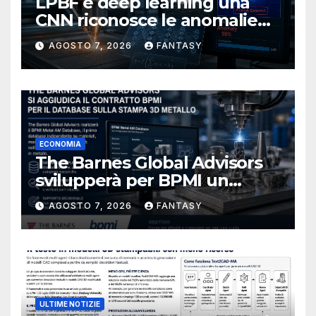
LPBF e deep learning una
CNN riconosce le anomalie
del bagno di fusione
AGOSTO 7, 2026
FANTASY
ECONOMIA
The Barnes Global Advisors
svilupperà per BPMI un
database per la stampa 3D
AGOSTO 7, 2026
FANTASY
metallica destinata alla filiera
navale statunitense
ULTIME NOTIZIE