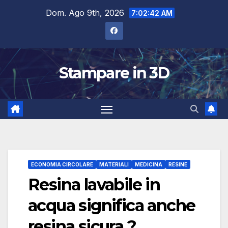
Salta
Dom. Ago 9th, 2026
7:02:44 AM
al
contenuto
Stampare in 3D
ECONOMIA CIRCOLARE
MATERIALI
MEDICINA
RESINE
Resina lavabile in
acqua significa anche
resina sicura ?