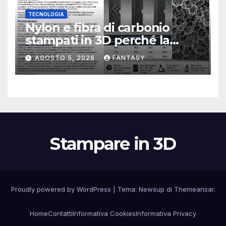
TECNOLOGIA
Nylon e fibra di carbonio
stampati in 3D perché la
resistenza agli urti dipende
AGOSTO 5, 2026
FANTASY
dal processo
Stampare in 3D
Proudly powered by WordPress
|
Tema:
Newsup
di
Themeansar
.
Home
Contatti
Informativa Cookies
Informativa Privacy