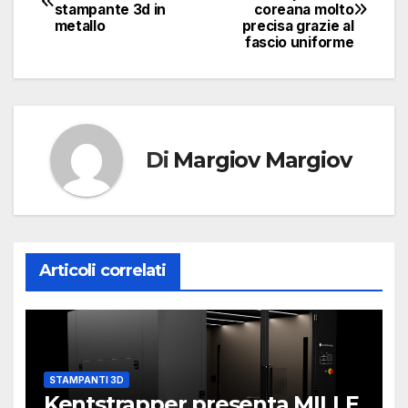
stampante 3d in
coreana molto
articoli
metallo
precisa grazie al
fascio uniforme
Di
Margiov Margiov
Articoli correlati
STAMPANTI 3D
Kentstrapper presenta MILLE