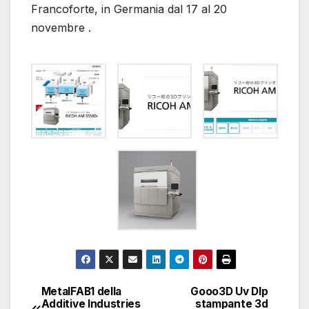
Francoforte, in Germania dal 17 al 20
novembre .
MetalFAB1 della
Gooo3D Uv Dlp
Navigazione
Additive Industries
stampante 3d