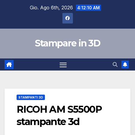
Salta
Gio. Ago 6th, 2026
4:12:11 AM
al
contenuto
Stampare in 3D
STAMPANTI 3D
RICOH AM S5500P
stampante 3d