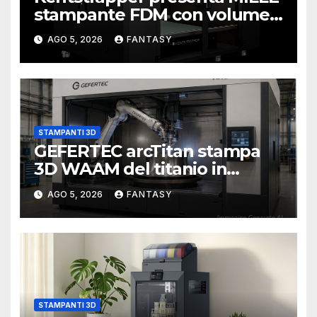
stampante FDM con volume
di stampa da un metro cubo
AGO 5, 2026
FANTASY
STAMPANTI 3D
GEFERTEC arcTitan stampa
3D WAAM del titanio in
camera inerte
AGO 5, 2026
FANTASY
STAMPANTI 3D