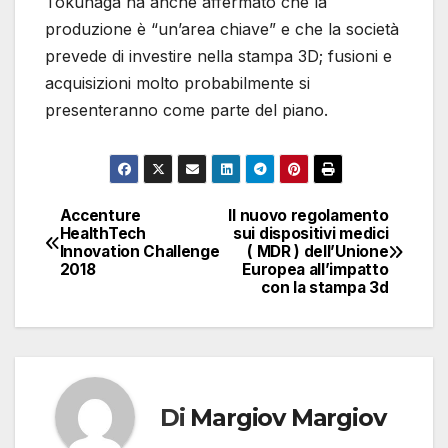
Tokunaga ha anche affermato che la
produzione è “un’area chiave” e che la società
prevede di investire nella stampa 3D; fusioni e
acquisizioni molto probabilmente si
presenteranno come parte del piano.
Accenture
Il nuovo regolamento
Navigazione
HealthTech
sui dispositivi medici
Innovation Challenge
( MDR ) dell’Unione
articoli
2018
Europea all’impatto
con la stampa 3d
Di
Margiov Margiov