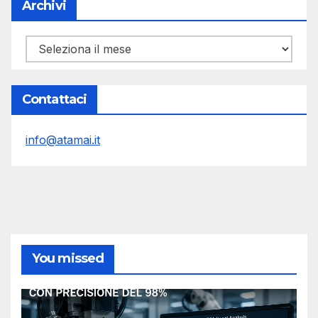
Archivi
Archivi
Contattaci
info@atamai.it
You missed