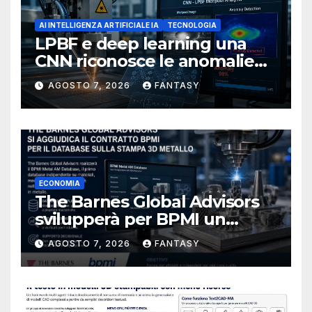
AI INTELLIGENZA ARTIFICIALE IA
TECNOLOGIA
LPBF e deep learning una
CNN riconosce le anomalie
del bagno di fusione
AGOSTO 7, 2026
FANTASY
ECONOMIA
The Barnes Global Advisors
svilupperà per BPMI un
database per la stampa 3D
AGOSTO 7, 2026
FANTASY
metallica destinata alla filiera
navale statunitense