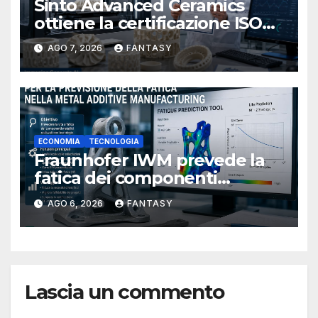
Sinto Advanced Ceramics
ottiene la certificazione ISO
9001 per la stampa 3D di
AGO 7, 2026
FANTASY
ceramiche tecniche
ECONOMIA
TECNOLOGIA
Fraunhofer IWM prevede la
fatica dei componenti
metallici stampati in 3D
AGO 6, 2026
FANTASY
Lascia un commento