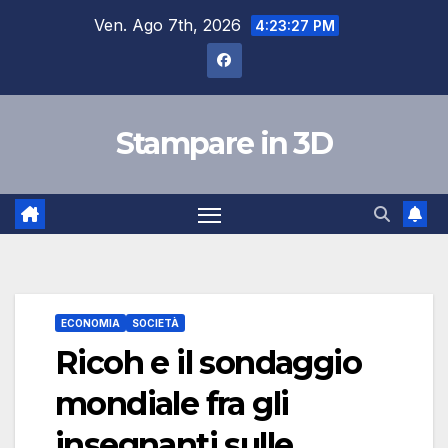
Salta
Ven. Ago 7th, 2026
4:23:27 PM
al
contenuto
Stampare in 3D
ECONOMIA
SOCIETÀ
Ricoh e il sondaggio
mondiale fra gli
insegnanti sulle