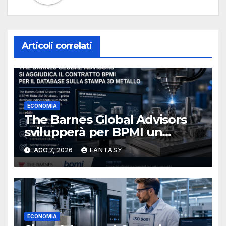
Articoli correlati
ECONOMIA
The Barnes Global Advisors
svilupperà per BPMI un
database per la stampa 3D
AGO 7, 2026
FANTASY
metallica destinata alla filiera
navale statunitense
ECONOMIA