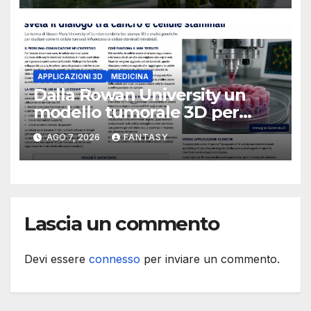
APPLICAZIONI 3D
MEDICINA
Dalla Rowan University un
modello tumorale 3D per
studiare il dialogo tra cancro
AGO 7, 2026
FANTASY
e cellule staminali
Lascia un commento
Devi essere
connesso
per inviare un commento.