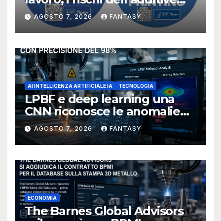
manufacturing secondo
AGOSTO 7, 2026
FANTASY
NIOSH
AI INTELLIGENZA ARTIFICIALE IA
TECNOLOGIA
LPBF e deep learning una
CNN riconosce le anomalie
del bagno di fusione
AGOSTO 7, 2026
FANTASY
ECONOMIA
The Barnes Global Advisors