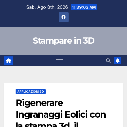
Salta
Sab. Ago 8th, 2026
11:39:04 AM
al
contenuto
Stampare in 3D
APPLICAZIONI 3D
Rigenerare
Ingranaggi Eolici con
la stampa 3d, il