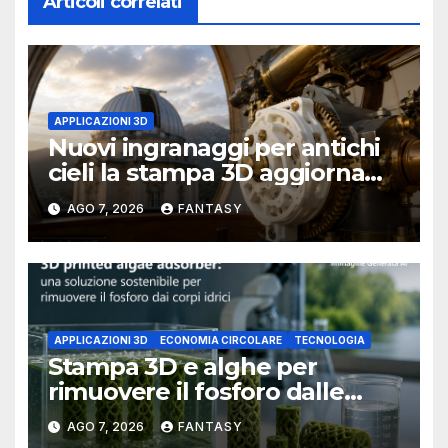
Articoli correlati
APPLICAZIONI 3D
Nuovi ingranaggi per antichi
cieli la stampa 3D aggiorna
un osservatorio del 1930 della
AGO 7, 2026
FANTASY
University of Arkansas at
Little Rock
APPLICAZIONI 3D
ECONOMIA CIRCOLARE
TECNOLOGIA
Stampa 3D e alghe per
rimuovere il fosforo dalle
acque il progetto della
AGO 7, 2026
FANTASY
Florida Atlantic University