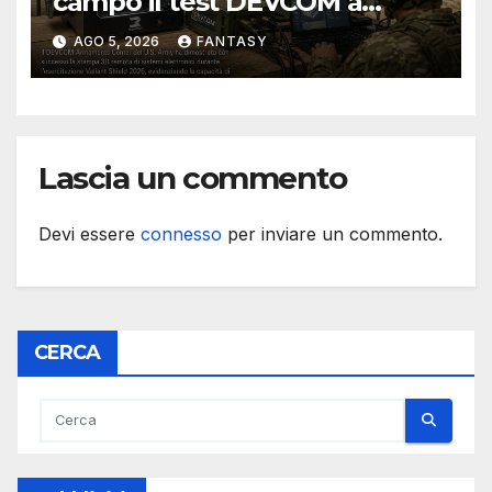
campo il test DEVCOM a
Valiant Shield 2026
AGO 5, 2026
FANTASY
Lascia un commento
Devi essere
connesso
per inviare un commento.
CERCA