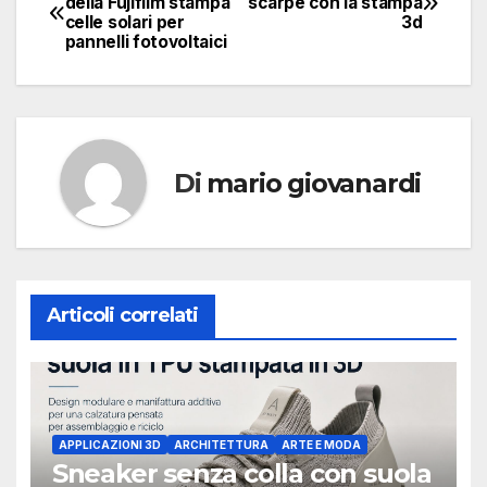
della Fujifilm stampa
scarpe con la stampa
celle solari per
3d
articoli
pannelli fotovoltaici
Di
mario giovanardi
Articoli correlati
APPLICAZIONI 3D
ARCHITETTURA
ARTE E MODA
Sneaker senza colla con suola