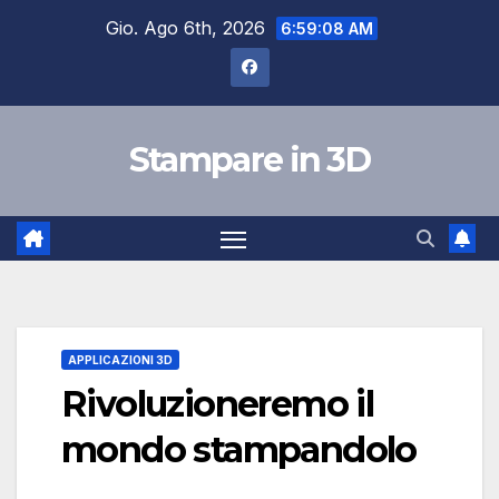
Salta
Gio. Ago 6th, 2026
6:59:09 AM
al
contenuto
Stampare in 3D
APPLICAZIONI 3D
Rivoluzioneremo il
mondo stampandolo