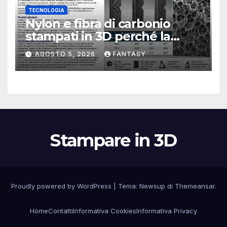
TECNOLOGIA
Nylon e fibra di carbonio
stampati in 3D perché la
resistenza agli urti dipende
AGOSTO 5, 2026
FANTASY
dal processo
Stampare in 3D
Proudly powered by WordPress
|
Tema:
Newsup
di
Themeansar
.
Home
Contatti
Informativa Cookies
Informativa Privacy