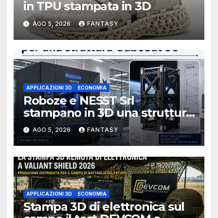
in TPU stampata in 3D
AGO 5, 2026
FANTASY
APPLICAZIONI 3D
ECONOMIA
Roboze e NESST Srl
stampano in 3D una struttura
CubeSat 3U in Carbon PEEK
AGO 5, 2026
FANTASY
APPLICAZIONI 3D
ECONOMIA
Stampa 3D di elettronica sul