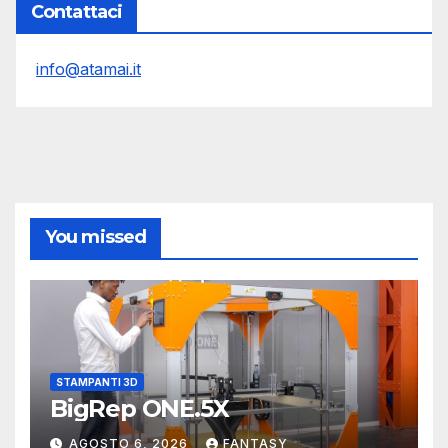
Contattaci
info@atamai.it
You missed
STAMPANTI 3D
BigRep ONE.5X
AGOSTO 6, 2026
FANTASY