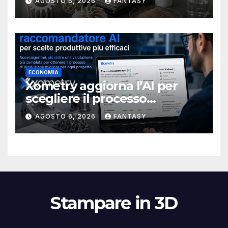
AGOSTO 6, 2026
FANTASY
stampa 3D
ECONOMIA
Xometry aggiorna l’AI per
scegliere il processo
produttivo più adatto
AGOSTO 6, 2026
FANTASY
Stampare in 3D