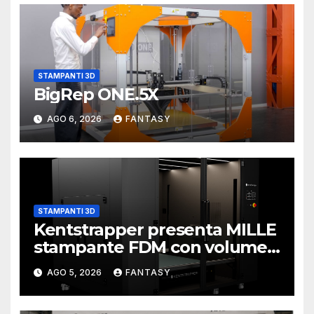
STAMPANTI 3D
BigRep ONE.5X
AGO 6, 2026
FANTASY
STAMPANTI 3D
Kentstrapper presenta MILLE
stampante FDM con volume
di stampa da un metro cubo
AGO 5, 2026
FANTASY