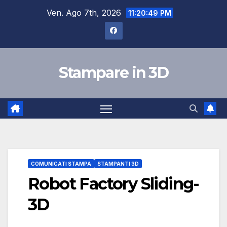
Salta
Ven. Ago 7th, 2026
11:20:50 PM
al
contenuto
Stampare in 3D
COMUNICATI STAMPA
STAMPANTI 3D
Robot Factory Sliding-
3D