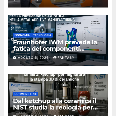
ECONOMIA
TECNOLOGIA
Fraunhofer IWM prevede la
fatica dei componenti
metallici stampati in 3D
AGOSTO 6, 2026
FANTASY
ULTIME NOTIZIE
Dal ketchup alla ceramica il
NIST studia la reologia per
rendere più affidabile la