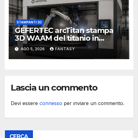
STAMPANTI 3D
GEFERTEC arcTitan stampa
3D WAAM del titanio in
camera inerte
AGO 5, 2026
FANTASY
Lascia un commento
Devi essere
connesso
per inviare un commento.
CERCA