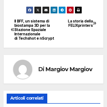
Il BFF, un sistema di
La storia della
Navigazione
biostampa 3D per la
FELIXprinters
Stazione Spaziale
articoli
Internazionale
di Techshot e nScrypt
Di
Margiov Margiov
Articoli correlati