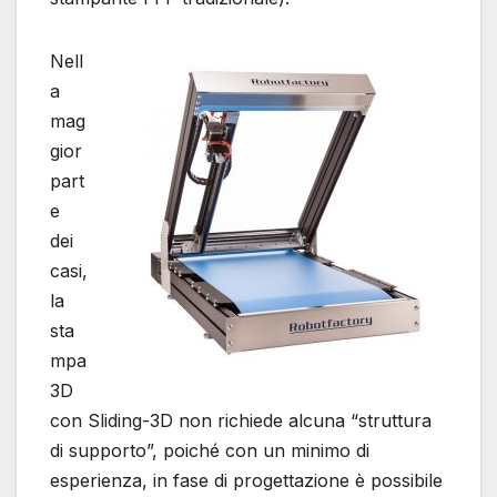
Nell
a
mag
gior
part
e
dei
casi,
la
sta
mpa
3D
con Sliding-3D non richiede alcuna “struttura
di supporto”, poiché con un minimo di
esperienza, in fase di progettazione è possibile