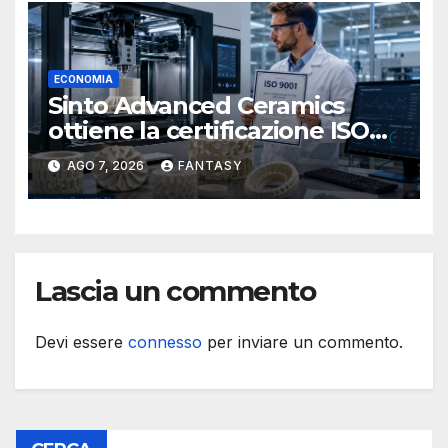
ECONOMIA
Sinto Advanced Ceramics
ottiene la certificazione ISO
9001 per la stampa 3D di
AGO 7, 2026
FANTASY
ceramiche tecniche
Lascia un commento
Devi essere
connesso
per inviare un commento.