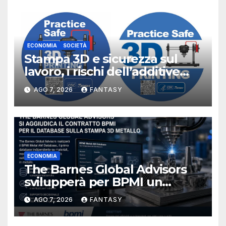
ECONOMIA
SOCIETÀ
Stampa 3D e sicurezza sul
lavoro, i rischi dell’additive
manufacturing secondo
AGO 7, 2026
FANTASY
NIOSH
ECONOMIA
The Barnes Global Advisors
svilupperà per BPMI un
database per la stampa 3D
AGO 7, 2026
FANTASY
metallica destinata alla filiera
navale statunitense