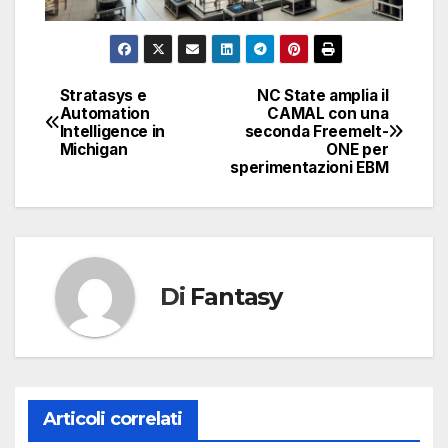
Stratasys e
NC State amplia il
Navigazione
Automation
CAMAL con una
Intelligence in
seconda Freemelt-
articoli
Michigan
ONE per
sperimentazioni EBM
Di
Fantasy
Articoli correlati