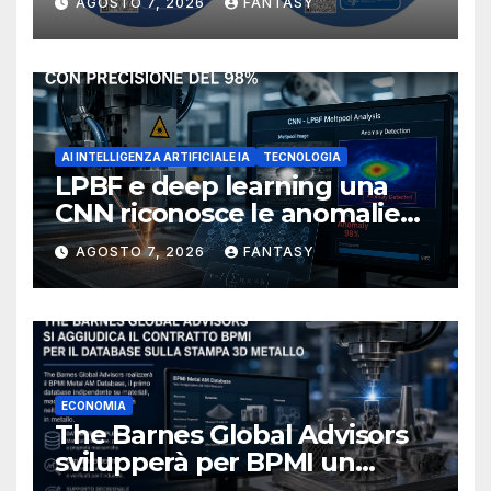
AGOSTO 7, 2026
FANTASY
NIOSH
AI INTELLIGENZA ARTIFICIALE IA
TECNOLOGIA
LPBF e deep learning una
CNN riconosce le anomalie
del bagno di fusione
AGOSTO 7, 2026
FANTASY
ECONOMIA
The Barnes Global Advisors
svilupperà per BPMI un
database per la stampa 3D