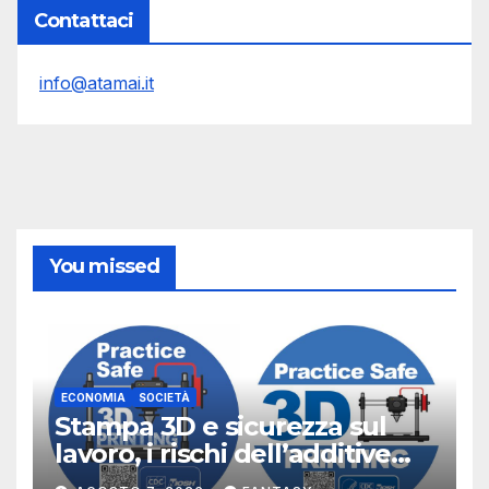
Contattaci
info@atamai.it
You missed
ECONOMIA
SOCIETÀ
Stampa 3D e sicurezza sul
lavoro, i rischi dell’additive
manufacturing secondo