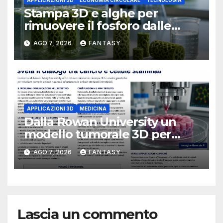
Stampa 3D e alghe per
rimuovere il fosforo dalle
acque il progetto della
AGO 7, 2026
FANTASY
Florida Atlantic University
APPLICAZIONI 3D
MEDICINA
Dalla Rowan University un
modello tumorale 3D per
studiare il dialogo tra cancro
AGO 7, 2026
FANTASY
e cellule staminali
Lascia un commento