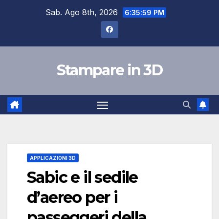
Salta
Sab. Ago 8th, 2026
6:36:00 PM
al
contenuto
Stampare in 3D
APPLICAZIONI 3D
Sabic e il sedile
d’aereo per i
passeggeri della