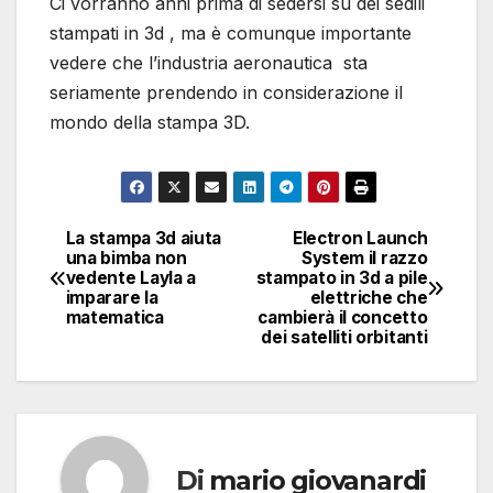
Ci vorranno anni prima di sedersi su dei sedili
stampati in 3d , ma è comunque importante
vedere che l’industria aeronautica sta
seriamente prendendo in considerazione il
mondo della stampa 3D.
La stampa 3d aiuta
Electron Launch
Navigazione
una bimba non
System il razzo
vedente Layla a
stampato in 3d a pile
articoli
imparare la
elettriche che
matematica
cambierà il concetto
dei satelliti orbitanti
Di
mario giovanardi