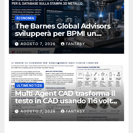
ECONOMIA
The Barnes Global Advisors
svilupperà per BPMI un
database per la stampa 3D
AGOSTO 7, 2026
FANTASY
metallica destinata alla filiera
navale statunitense
ULTIME NOTIZIE
Multi-Agent CAD trasforma il
testo in CAD usando 116 volte
meno token
AGOSTO 7, 2026
FANTASY