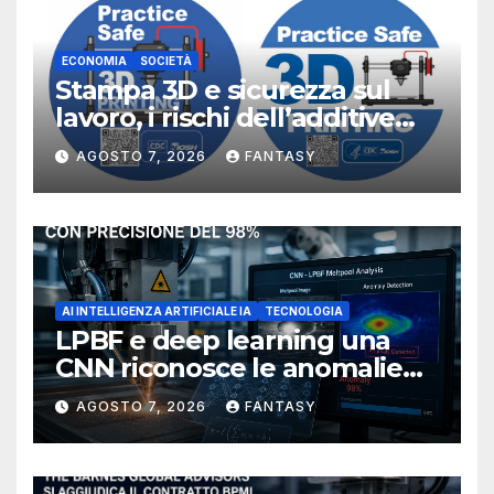
ECONOMIA
SOCIETÀ
Stampa 3D e sicurezza sul
lavoro, i rischi dell’additive
manufacturing secondo
AGOSTO 7, 2026
FANTASY
NIOSH
AI INTELLIGENZA ARTIFICIALE IA
TECNOLOGIA
LPBF e deep learning una
CNN riconosce le anomalie
del bagno di fusione
AGOSTO 7, 2026
FANTASY