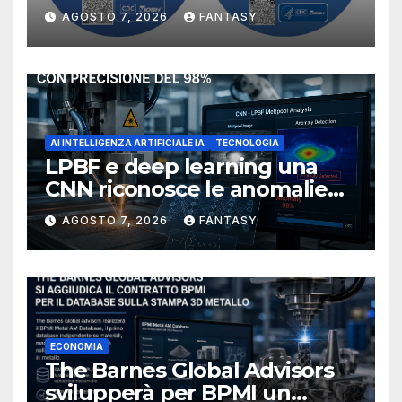
manufacturing secondo
AGOSTO 7, 2026
FANTASY
NIOSH
AI INTELLIGENZA ARTIFICIALE IA
TECNOLOGIA
LPBF e deep learning una
CNN riconosce le anomalie
del bagno di fusione
AGOSTO 7, 2026
FANTASY
ECONOMIA
The Barnes Global Advisors
svilupperà per BPMI un