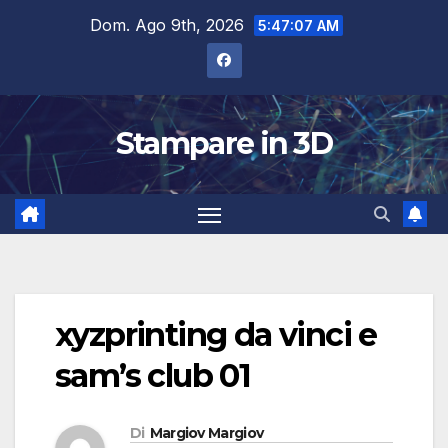
Salta
Dom. Ago 9th, 2026
5:47:07 AM
al
contenuto
Stampare in 3D
xyzprinting da vinci e
sam’s club 01
Di
Margiov Margiov