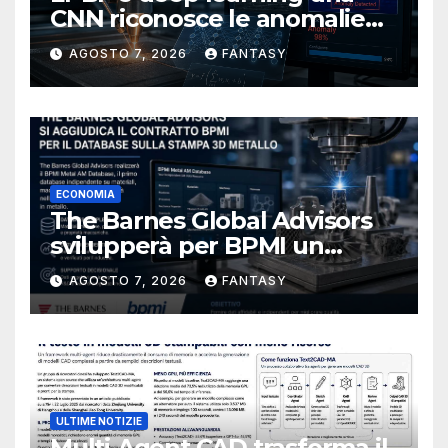
CNN riconosce le anomalie
del bagno di fusione
AGOSTO 7, 2026
FANTASY
ECONOMIA
The Barnes Global Advisors
svilupperà per BPMI un
database per la stampa 3D
AGOSTO 7, 2026
FANTASY
metallica destinata alla filiera
navale statunitense
ULTIME NOTIZIE
Multi-Agent CAD trasforma il