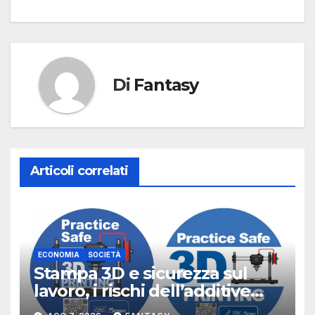
Di
Fantasy
Articoli correlati
ECONOMIA
SOCIETÀ
Stampa 3D e sicurezza sul
lavoro, i rischi dell’additive
manufacturing secondo