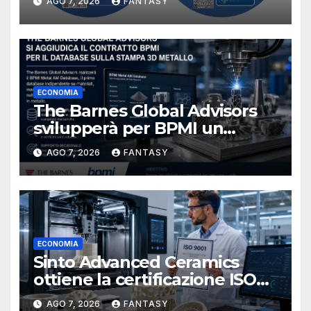
AGO 7, 2026
FANTASY
NIOSH
ECONOMIA
The Barnes Global Advisors
svilupperà per BPMI un
database per la stampa 3D
AGO 7, 2026
FANTASY
metallica destinata alla filiera
navale statunitense
ECONOMIA
Sinto Advanced Ceramics
ottiene la certificazione ISO
9001 per la stampa 3D di
AGO 7, 2026
FANTASY