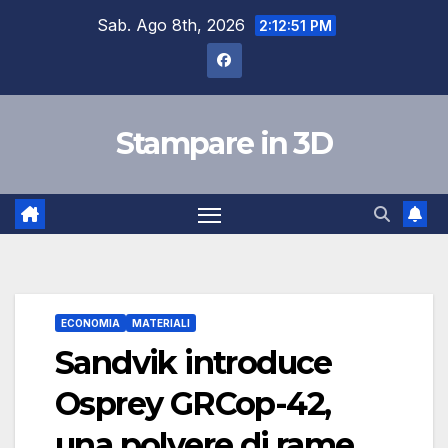
Salta
Sab. Ago 8th, 2026
2:12:52 PM
al
contenuto
Stampare in 3D
ECONOMIA
MATERIALI
Sandvik introduce
Osprey GRCop-42,
una polvere di rame