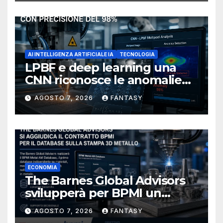
AI INTELLIGENZA ARTIFICIALE IA
TECNOLOGIA
LPBF e deep learning una
CNN riconosce le anomalie
del bagno di fusione
AGOSTO 7, 2026
FANTASY
ECONOMIA
The Barnes Global Advisors
svilupperà per BPMI un
database per la stampa 3D
AGOSTO 7, 2026
FANTASY
metallica destinata alla filiera