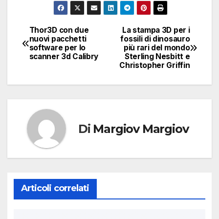
Thor3D con due
La stampa 3D per i
Navigazione
nuovi pacchetti
fossili di dinosauro
software per lo
più rari del mondo
articoli
scanner 3d Calibry
Sterling Nesbitt e
Christopher Griffin
Di
Margiov Margiov
Articoli correlati