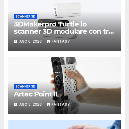
SCANNER 3D
3DMakerpro Turtle lo
scanner 3D modulare con tre
testine intercambiabili
AGO 6, 2026
FANTASY
SCANNER 3D
Artec Point II
AGO 5, 2026
FANTASY