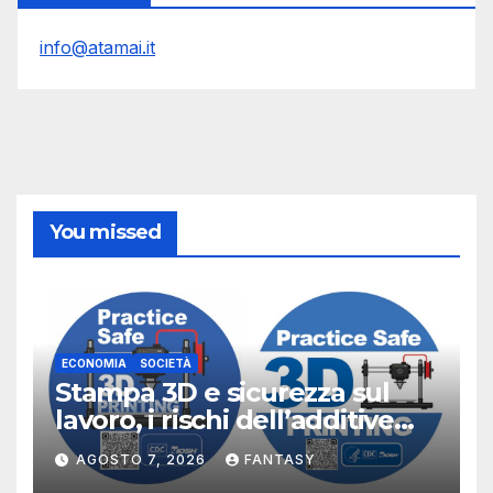
info@atamai.it
You missed
ECONOMIA
SOCIETÀ
Stampa 3D e sicurezza sul
lavoro, i rischi dell’additive
manufacturing secondo
AGOSTO 7, 2026
FANTASY
NIOSH