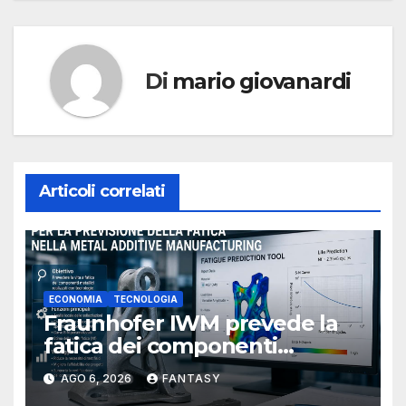
Di
mario giovanardi
Articoli correlati
ECONOMIA
TECNOLOGIA
Fraunhofer IWM prevede la
fatica dei componenti
metallici stampati in 3D
AGO 6, 2026
FANTASY