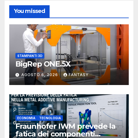
You missed
STAMPANTI 3D
BigRep ONE.5X
AGOSTO 6, 2026
FANTASY
ECONOMIA
TECNOLOGIA
Fraunhofer IWM prevede la
fatica dei componenti