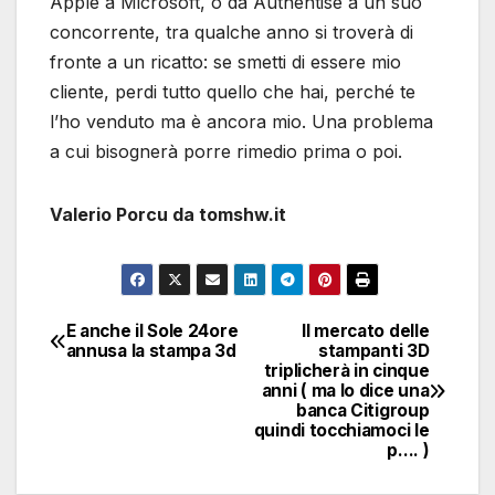
Apple a Microsoft, o da Authentise a un suo
concorrente, tra qualche anno si troverà di
fronte a un ricatto: se smetti di essere mio
cliente, perdi tutto quello che hai, perché te
l’ho venduto ma è ancora mio. Una problema
a cui bisognerà porre rimedio prima o poi.
Valerio Porcu da tomshw.it
E anche il Sole 24ore
Il mercato delle
Navigazione
annusa la stampa 3d
stampanti 3D
triplicherà in cinque
articoli
anni ( ma lo dice una
banca Citigroup
quindi tocchiamoci le
p…. )