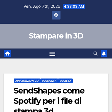
Salta
Ven. Ago 7th, 2026
4:33:04 AM
al
contenuto
Stampare in 3D
APPLICAZIONI 3D
ECONOMIA
SOCIETÀ
SendShapes come
Spotify per i file di
stampa 3d