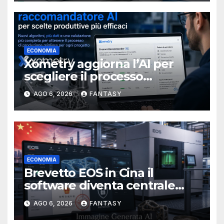
ECONOMIA
Xometry aggiorna l’AI per
scegliere il processo
produttivo più adatto
AGO 6, 2026
FANTASY
ECONOMIA
Brevetto EOS in Cina il
software diventa centrale
nella stampa 3D industriale
AGO 6, 2026
FANTASY