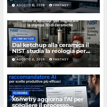
metallici stampati in 3D
AGOSTO 6, 2026
FANTASY
ULTIME NOTIZIE
Dal ketchup alla ceramica il
NIST studia la reologia per
rendere più affidabile la
AGOSTO 6, 2026
FANTASY
stampa 3D
ECONOMIA
Xometry aggiorna l’AI per
scegliere il processo