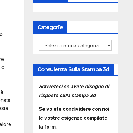
Categorie
vo
Categorie
re
lo
Consulenza Sulla Stampa 3d
Scriveteci se avete bisogno di
 è
risposte sulla stampa 3d
onata
esta
Se volete condividere con noi
le vostre esigenze compilate
alore
la form.