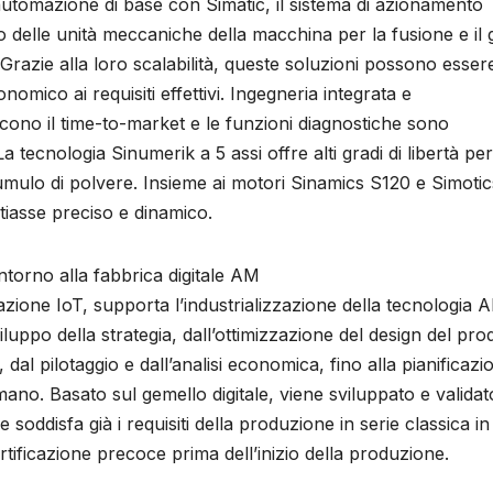
utomazione di base con Simatic, il sistema di azionamento
 delle unità meccaniche della macchina per la fusione e il 
. Grazie alla loro scalabilità, queste soluzioni possono esser
omico ai requisiti effettivi. Ingegneria integrata e
cono il time-to-market e le funzioni diagnostiche sono
tecnologia Sinumerik a 5 assi offre alti gradi di libertà per
umulo di polvere. Insieme ai motori Sinamics S120 e Simotics
iasse preciso e dinamico.
ntorno alla fabbrica digitale AM
azione IoT, supporta l’industrializzazione della tecnologia 
uppo della strategia, dall’ottimizzazione del design del pro
al pilotaggio e dall’analisi economica, fino alla pianificazi
mano. Basato sul gemello digitale, viene sviluppato e valida
 soddisfa già i requisiti della produzione in serie classica in
rtificazione precoce prima dell’inizio della produzione.