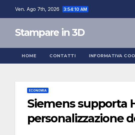
Salta
Ven. Ago 7th, 2026
3:54:11 AM
al
contenuto
Stampare in 3D
HOME
CONTATTI
INFORMATIVA COO
ECONOMIA
Siemens supporta H
personalizzazione d