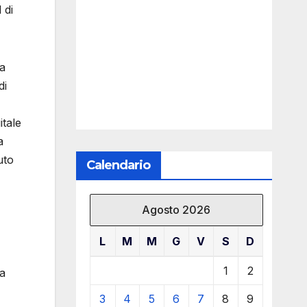
 di
da
di
itale
a
uto
Calendario
Agosto 2026
L
M
M
G
V
S
D
1
2
ta
3
4
5
6
7
8
9