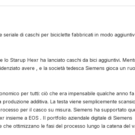
eriale di caschi per biciclette fabbricati in modo aggiunti
e lo Starup Hexr ha lanciato caschi da bici aggiuntivi. Ment
idenziato avere , e la società tedesca Siemens gioca un ruo
conomico per tutti: ciò che era impensabile qualche anno fa
alla produzione additiva. La testa viene semplicemente scansi
processo per il casco su misura. Siemens ha supportato qu
xr insieme a EOS . Il portfolio aziendale digitale di Siemens
che ottimizzano le fasi del processo lungo la catena del v