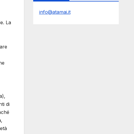
info@atamai.it
e. La
iare
che
a),
ti di
onché
a,
metà