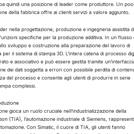
upa quindi una posizione di leader come produttore. Un pool
ne della fabbrica offre ai clienti servizi a valore aggiunto.
der nella progettazione, produzione e ingegneria assistita 
zioni specifiche per la produzione additiva. In un flusso 
llo sviluppo e costruzione alla preparazione del lavoro di
er il sistema di stampa 3D. L’intera catena di processo dig
to e associativo e può essere gestita tramite un’interfacci
e dei dati soggetta a errori con possibile perdita di conten
enza del processo e consente agli utenti di produrre in serie
stampa complessi.
oduzione
one gioca un ruolo cruciale nell’industrializzazione della
ion (TIA), l’automazione industriale di Siemens, rappresen
automazione. Con Simatic, il cuore di TIA, gli utenti fanno