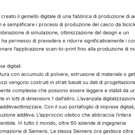
reato il gemello digitale di una fabbrica di produzione di ad
gn e semplificare i processi di produzione del casco da bicicl
mbinazione di simulazione, ottimizzazione del design e un
ha permesso di prevedere e ridurre significativamente i cos
nare l’applicazione scan-to-print fino alla produzione di m
e digitali
ldatura con accumulo di polvere, estrusione di materiale o get
ezzi vengono costruiti in strati basati su dati di progettazio
tamente complesse che possono essere leggere e stabili da un
lotti di dimensioni 1 dall’altro. L’avanzata digitalizzazion
additivaottimizzare. Con il suo portafoglio di imprese digitali,
zione additiva. L’approccio olistico che abbraccia l’intera
enibile. In tutto il mondo, oltre 60 aziende di ingegneria
tomazione di Siemens. La stessa Siemens ora gestisce oltre