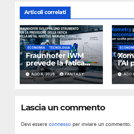
Articoli correlati
ECONOMIA
TECNOLOGIA
ECONOM
Fraunhofer IWM
Xome
prevede la fatica
l’AI 
dei componenti
proc
AGO 6, 2026
FANTASY
AGO 
metallici stampati in
più 
3D
Lascia un commento
Devi essere
connesso
per inviare un commento.