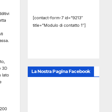
ditivi
[contact-form-7 id=”9213″
etta
title=”Modulo di contatto 1″]
ti
assa.
to,
ne 3D
La Nostra Pagina Facebook
 lato
e
 200