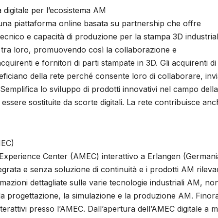
 digitale per l’ecosistema AM
 una piattaforma online basata su partnership che offre
ecnico e capacità di produzione per la stampa 3D industrial
i tra loro, promuovendo così la collaborazione e
quirenti e fornitori di parti stampate in 3D. Gli acquirenti di
neficiano della rete perché consente loro di collaborare, inv
. Semplifica lo sviluppo di prodotti innovativi nel campo della
essere sostituite da scorte digitali. La rete contribuisce an
MEC)
Experience Center (AMEC) interattivo a Erlangen (Germani
grata e senza soluzione di continuità e i prodotti AM rilevan
zioni dettagliate sulle varie tecnologie industriali AM, n
er la progettazione, la simulazione e la produzione AM. Finor
terattivi presso l’AMEC. Dall’apertura dell’AMEC digitale a 