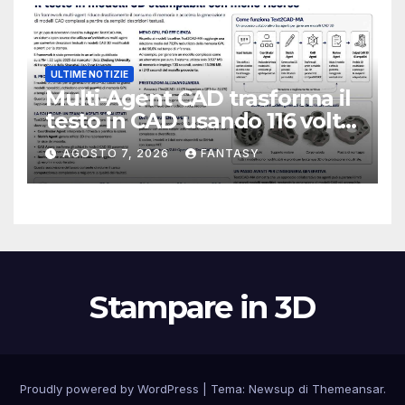
ULTIME NOTIZIE
Multi-Agent CAD trasforma il
testo in CAD usando 116 volte
meno token
AGOSTO 7, 2026
FANTASY
Stampare in 3D
Proudly powered by WordPress
|
Tema:
Newsup
di
Themeansar
.