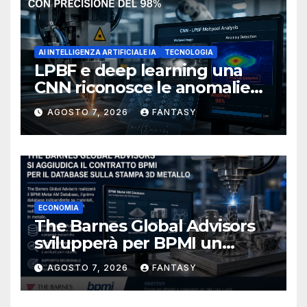
AI INTELLIGENZA ARTIFICIALE IA
TECNOLOGIA
LPBF e deep learning una
CNN riconosce le anomalie
del bagno di fusione
AGOSTO 7, 2026
FANTASY
ECONOMIA
The Barnes Global Advisors
svilupperà per BPMI un
database per la stampa 3D
AGOSTO 7, 2026
FANTASY
metallica destinata alla filiera
navale statunitense