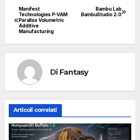
Manifest
Bambu Lab
Navigazione
Technologies P-VAM
BambuStudio 2.0
Parallax Volumetric
articoli
Additive
Manufacturing
Di
Fantasy
Articoli correlati