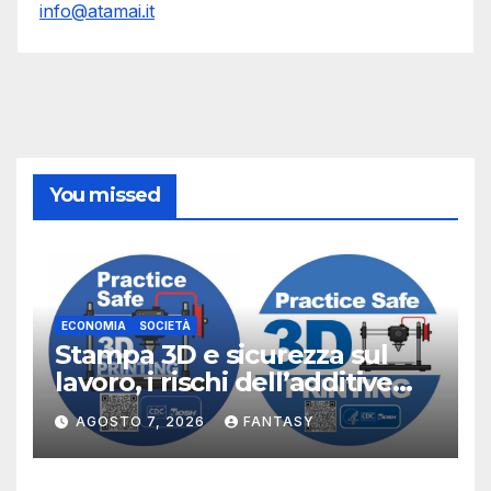
info@atamai.it
You missed
ECONOMIA
SOCIETÀ
Stampa 3D e sicurezza sul
lavoro, i rischi dell’additive
manufacturing secondo
AGOSTO 7, 2026
FANTASY
NIOSH