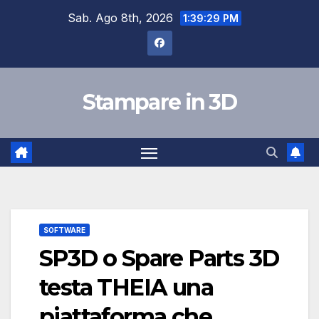
Salta
Sab. Ago 8th, 2026
1:39:30 PM
al
contenuto
Stampare in 3D
SOFTWARE
SP3D o Spare Parts 3D
testa THEIA una
piattaforma che