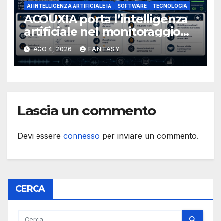
AI INTELLIGENZA ARTIFICIALE IA
SOFTWARE
TECNOLOGIA
ACOUXIA porta l’intelligenza
artificiale nel monitoraggio
acustico della produzione
AGO 4, 2026
FANTASY
avanzata
Lascia un commento
Devi essere
connesso
per inviare un commento.
CERCA