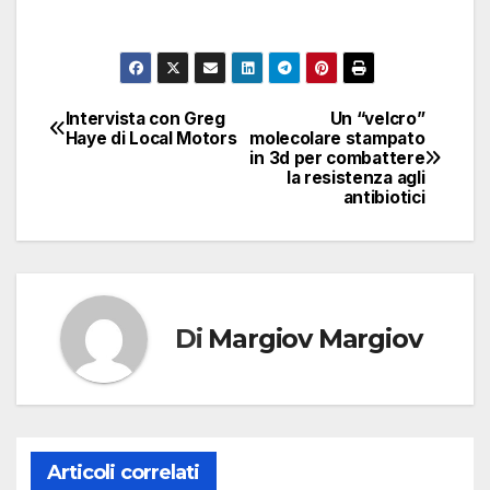
Intervista con Greg
Un “velcro”
Navigazione
Haye di Local Motors
molecolare stampato
in 3d per combattere
articoli
la resistenza agli
antibiotici
Di
Margiov Margiov
Articoli correlati