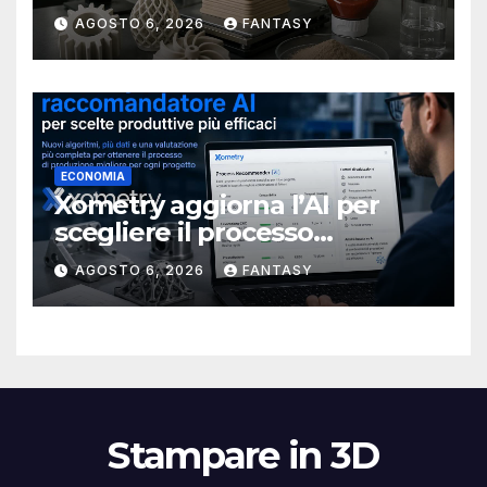
rendere più affidabile la
AGOSTO 6, 2026
FANTASY
stampa 3D
ECONOMIA
Xometry aggiorna l’AI per
scegliere il processo
produttivo più adatto
AGOSTO 6, 2026
FANTASY
Stampare in 3D