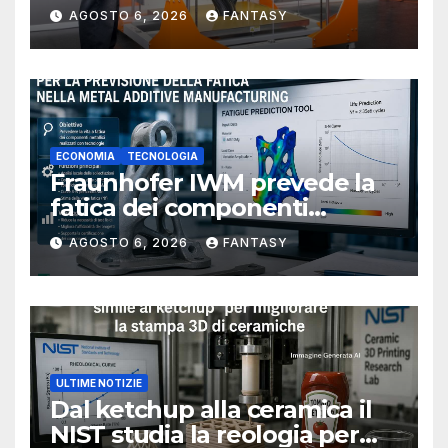
AGOSTO 6, 2026
FANTASY
ECONOMIA
TECNOLOGIA
Fraunhofer IWM prevede la
fatica dei componenti
metallici stampati in 3D
AGOSTO 6, 2026
FANTASY
ULTIME NOTIZIE
Dal ketchup alla ceramica il
NIST studia la reologia per