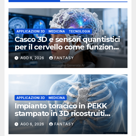
APPLICAZIONI 3D
MEDICINA
TECNOLOGIA
Casco 3D e sensori quantistici
per il cervello come funziona
l’OPM-MEG
AGO 6, 2026
FANTASY
APPLICAZIONI 3D
MEDICINA
Impianto toracico in PEKK
stampato in 3D ricostruiti
sterno e costole dopo un
AGO 6, 2026
FANTASY
tumore raro