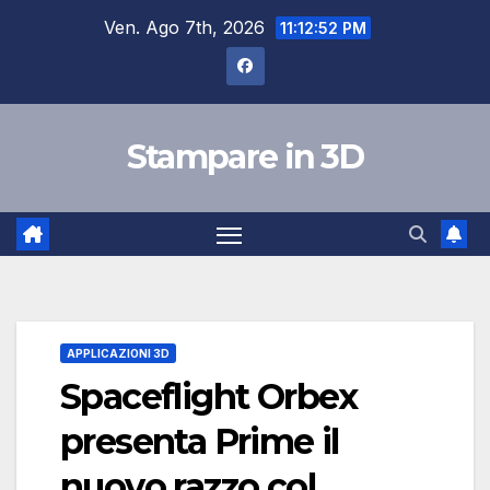
Salta
Ven. Ago 7th, 2026
11:12:53 PM
al
contenuto
Stampare in 3D
APPLICAZIONI 3D
Spaceflight Orbex
presenta Prime il
nuovo razzo col