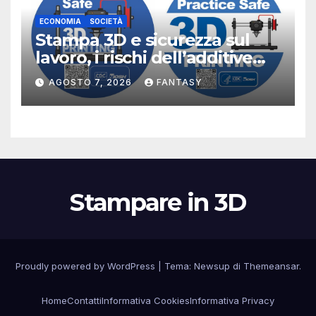
ECONOMIA
SOCIETÀ
Stampa 3D e sicurezza sul
lavoro, i rischi dell’additive
manufacturing secondo
AGOSTO 7, 2026
FANTASY
NIOSH
Stampare in 3D
Proudly powered by WordPress
|
Tema:
Newsup
di
Themeansar
.
Home
Contatti
Informativa Cookies
Informativa Privacy