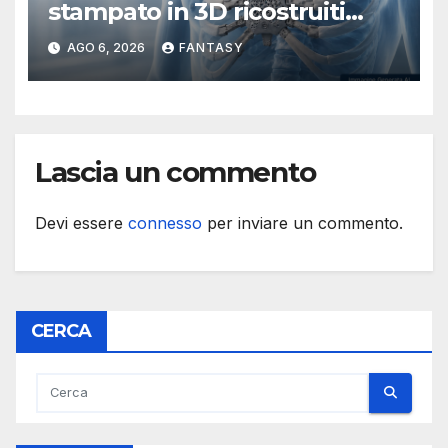
stampato in 3D ricostruiti
sterno e costole dopo un
AGO 6, 2026
FANTASY
tumore raro
Lascia un commento
Devi essere
connesso
per inviare un commento.
CERCA