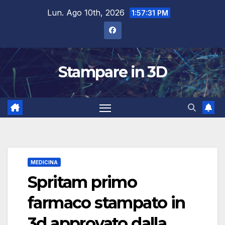
Salta
Lun. Ago 10th, 2026
1:57:32 PM
al
contenuto
Stampare in 3D
MEDICINA
Spritam primo
farmaco stampato in
3d approvato dalla