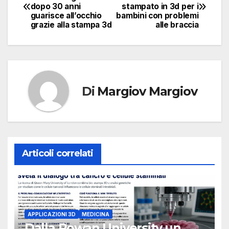
dopo 30 anni
stampato in 3d per i
articoli
guarisce all’occhio
bambini con problemi
grazie alla stampa 3d
alle braccia
Di
Margiov Margiov
Articoli correlati
APPLICAZIONI 3D
MEDICINA
Dalla Rowan University un