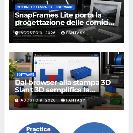
INTERNET STAMPA 3D
SOFTWARE
SnapFrames Lite porta la
progettazione delle cornici
personalizzate direttamente
AGOSTO 9, 2026
FANTASY
nel browser
SOFTWARE
Dal browser alla stampa 3D
Slant 3D semplifica la
creazione di mattoncini
AGOSTO 9, 2026
FANTASY
compatibili LEGO